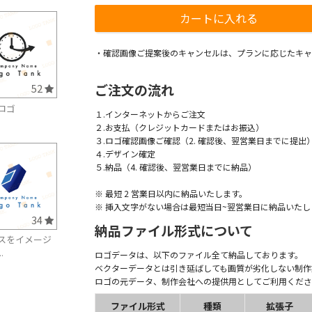
・確認画像ご提案後のキャンセルは、プランに応じたキャ
ご注文の流れ
52
ロゴ
１.インターネットからご注文
２.お支払（クレジットカードまたはお振込）
３.ロゴ確認画像ご確認（2. 確認後、翌営業日までに提出
４.デザイン確定
５.納品（4. 確認後、翌営業日までに納品）
※ 最短 2 営業日以内に納品いたします。
※ 挿入文字がない場合は最短当日~翌営業日に納品いたし
34
納品ファイル形式について
スをイメージ
.
ロゴデータは、以下のファイル全て納品しております。
ベクターデータとは引き延ばしても画質が劣化しない制作
ロゴの元データ、制作会社への提供用としてご利用くださ
ファイル形式
種類
拡張子