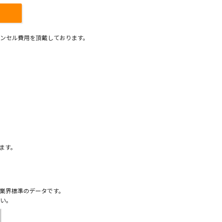
ンセル費用を頂戴しております。
）
ます。
業界標準のデータです。
い。