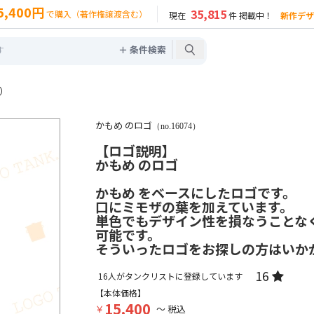
5,400円
35,815
で購入（著作権譲渡含む）
現在
件 掲載中！
新作デザ
＋ 条件検索
4）
かもめ のロゴ
（no.16074）
【ロゴ説明】
かもめ のロゴ
かもめ をベースにしたロゴです。
口にミモザの葉を加えています。
単色でもデザイン性を損なうことな
可能です。
そういったロゴをお探しの方はいか
16
16
人がタンクリストに登録しています
【本体価格】
15,400
￥
～ 税込