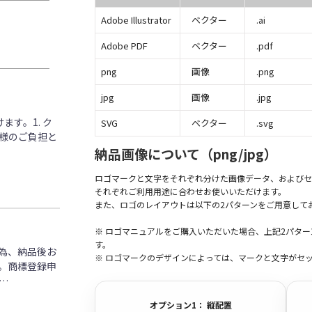
Adobe Illustrator
ベクター
.ai
Adobe PDF
ベクター
.pdf
png
画像
.png
jpg
画像
.jpg
す。1. ク
SVG
ベクター
.svg
客様のご負担と
納品画像について（png/jpg）
ロゴマークと文字をそれぞれ分けた画像データ、およびセ
それぞれご利用用途に合わせお使いいただけます。
また、ロゴのレイアウトは以下の2パターンをご用意して
※ ロゴマニュアルをご購入いただいた場合、上記2パタ
す。
為、納品後お
※ ロゴマークのデザインによっては、マークと文字がセ
。商標登録申
…
オプション1： 縦配置