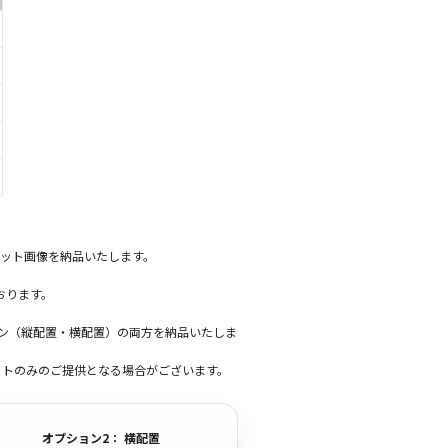
ット画像を納品いたします。
おります。
ーン（縦配置・横配置）の両方を納品いたしま
ットのみのご提供となる場合がございます。
オプション2： 横配置