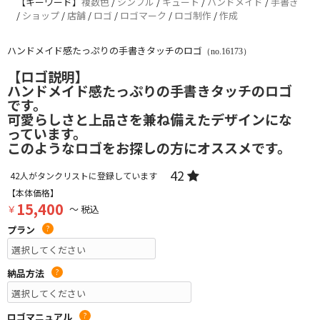
【キーワード】
複数色
/
シンプル
/
キュート
/
ハンドメイド
/
手書き
/
ショップ
/
店舗
/
ロゴ
/
ロゴマーク
/
ロゴ制作
/
作成
ハンドメイド感たっぷりの手書きタッチのロゴ
（no.16173）
【ロゴ説明】
ハンドメイド感たっぷりの手書きタッチのロゴ
です。
可愛らしさと上品さを兼ね備えたデザインにな
っています。
このようなロゴをお探しの方にオススメです。
42
42
人がタンクリストに登録しています
【本体価格】
15,400
￥
～ 税込
プラン
?
納品方法
?
ロゴマニュアル
?