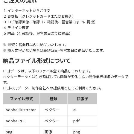
１.インターネットからご注文
２.お支払（クレジットカードまたはお振込）
３.ロゴ確認画像ご確認（2. 確認後、翌営業日までに提出）
４.デザイン確定
５.納品（4. 確認後、翌営業日までに納品）
※ 最短 2 営業日以内に納品いたします。
※ 挿入文字がない場合は最短当日~翌営業日に納品いたします。
納品ファイル形式について
ロゴデータは、以下のファイル全て納品しております。
ベクターデータとは引き延ばしても画質が劣化しない制作業界標準のデータで
す。
ロゴの元データ、制作会社への提供用としてご利用ください。
ファイル形式
種類
拡張子
Adobe Illustrator
ベクター
.ai
Adobe PDF
ベクター
.pdf
png
画像
.png