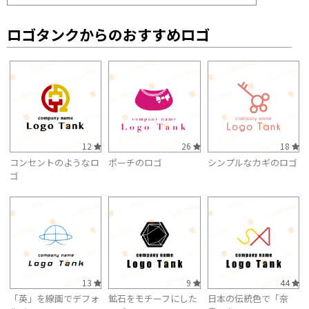
ロゴタンクからのおすすめロゴ
12
26
18
コンセントのようなロ
ポーチのロゴ
シンプルなカギのロゴ
ゴ
13
9
44
「英」を線画でデフォ
鉱石をモチーフにした
日本の伝統色で「奈