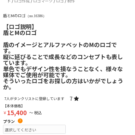
ト
/
ロゴ作成
/
ロゴマーク
/
ロゴ
/
制作
盾とMのロゴ
（no.16386）
【ロゴ説明】
盾とMのロゴ
盾のイメージとアルファベットのMのロゴで
す。
縦に延びることで成長などのコンセプトも表し
ています。
単色でもデザイン性を損なうことなく、様々な
媒体でご使用が可能です。
そういったロゴをお探しの方はいかがでしょう
か。
7
7
人がタンクリストに登録しています
【本体価格】
15,400
￥
～ 税込
プラン
?