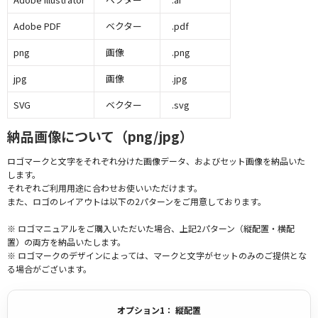
Adobe PDF
ベクター
.pdf
png
画像
.png
jpg
画像
.jpg
SVG
ベクター
.svg
納品画像について（png/jpg）
ロゴマークと文字をそれぞれ分けた画像データ、およびセット画像を納品いた
します。
それぞれご利用用途に合わせお使いいただけます。
また、ロゴのレイアウトは以下の2パターンをご用意しております。
※ ロゴマニュアルをご購入いただいた場合、上記2パターン（縦配置・横配
置）の両方を納品いたします。
※ ロゴマークのデザインによっては、マークと文字がセットのみのご提供とな
る場合がございます。
オプション1： 縦配置