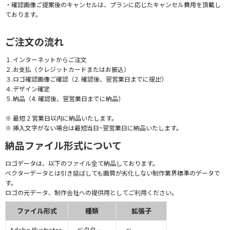
・確認画像ご提案後のキャンセルは、プランに応じたキャンセル費用を頂戴し
ております。
ご注文の流れ
１.インターネットからご注文
２.お支払（クレジットカードまたはお振込）
３.ロゴ確認画像ご確認（2. 確認後、翌営業日までに提出）
４.デザイン確定
５.納品（4. 確認後、翌営業日までに納品）
※ 最短 2 営業日以内に納品いたします。
※ 挿入文字がない場合は最短当日~翌営業日に納品いたします。
納品ファイル形式について
ロゴデータは、以下のファイル全て納品しております。
ベクターデータとは引き延ばしても画質が劣化しない制作業界標準のデータで
す。
ロゴの元データ、制作会社への提供用としてご利用ください。
ファイル形式
種類
拡張子
Adobe Illustrator
ベクター
.ai