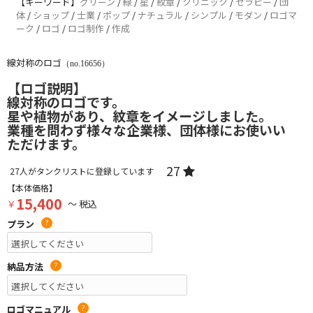
【キーワード】
グリーン
/
緑
/
星
/
紋章
/
クリニック
/
セラピー
/
団
体
/
ショップ
/
士業
/
ポップ
/
ナチュラル
/
シンプル
/
モダン
/
ロゴマ
ーク
/
ロゴ
/
ロゴ制作
/
作成
線対称のロゴ
（no.16656）
【ロゴ説明】
線対称のロゴです。
星や植物があり、紋章をイメージしました。
業種を問わず様々な企業様、団体様にお使いい
ただけます。
27
27
人がタンクリストに登録しています
【本体価格】
15,400
￥
～ 税込
プラン
?
納品方法
?
ロゴマニュアル
?