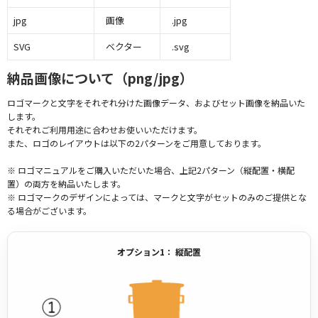
jpg
画像
.jpg
SVG
ベクター
.svg
納品画像について（png/jpg）
ロゴマークと文字をそれぞれ分けた画像データ、およびセット画像を納品いた
します。
それぞれご利用用途に合わせお使いいただけます。
また、ロゴのレイアウトは以下の2パターンをご用意しております。
※ ロゴマニュアルをご購入いただいた場合、上記2パターン（縦配置・横配
置）の両方を納品いたします。
※ ロゴマークのデザインによっては、マークと文字がセットのみのご提供とな
る場合がございます。
オプション1： 縦配置