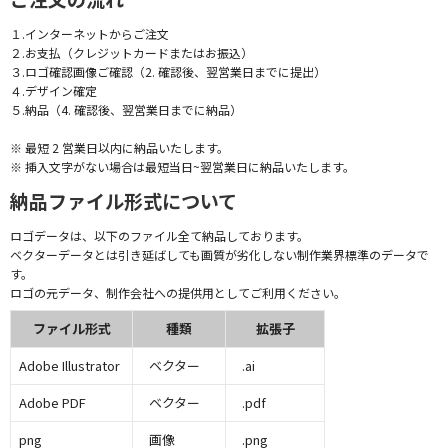
１.インターネットからご注文
２.お支払（クレジットカードまたはお振込）
３.ロゴ確認画像ご確認（2. 確認後、翌営業日までに提出）
４.デザイン確定
５.納品（4. 確認後、翌営業日までに納品）
※ 最短 2 営業日以内に納品いたします。
※ 挿入文字がない場合は最短当日~翌営業日に納品いたします。
納品ファイル形式について
ロゴデータは、以下のファイル全て納品しております。
ベクターデータとは引き延ばしても画質が劣化しない制作業界標準のデータで
す。
ロゴの元データ、制作会社への提供用としてご利用ください。
ファイル形式
種類
拡張子
Adobe Illustrator
ベクター
.ai
Adobe PDF
ベクター
.pdf
png
画像
.png