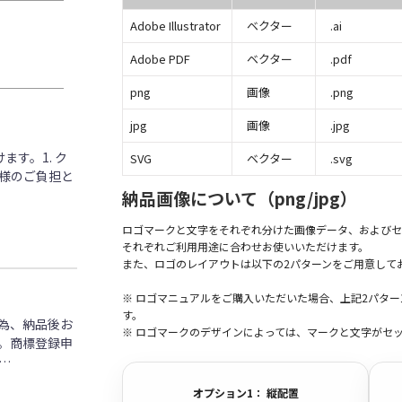
Adobe Illustrator
ベクター
.ai
Adobe PDF
ベクター
.pdf
png
画像
.png
jpg
画像
.jpg
す。1. ク
SVG
ベクター
.svg
客様のご負担と
納品画像について（png/jpg）
ロゴマークと文字をそれぞれ分けた画像データ、およびセ
それぞれご利用用途に合わせお使いいただけます。
また、ロゴのレイアウトは以下の2パターンをご用意して
※ ロゴマニュアルをご購入いただいた場合、上記2パタ
す。
為、納品後お
※ ロゴマークのデザインによっては、マークと文字がセ
。商標登録申
…
オプション1： 縦配置