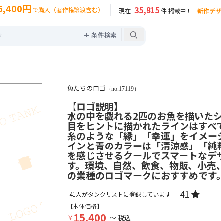
5,400円
35,815
で購入（著作権譲渡含む）
現在
件 掲載中！
新作デザ
＋ 条件検索
）
魚たちのロゴ
（no.17119）
【ロゴ説明】
水の中を戯れる2匹のお魚を描いた
目をヒントに描かれたラインはすべ
糸のような「縁」「幸運」をイメー
インと青のカラーは「清涼感」「純
を感じさせるクールでスマートなデ
す。環境、自然、飲食、物販、小売
の業種のロゴマークにおすすめです
41
41
人がタンクリストに登録しています
【本体価格】
15,400
￥
～ 税込