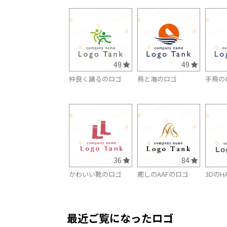
49
49
仲良く踊るのロゴ
鳥と海のロゴ
手鳥の
36
84
かわいい靴のロゴ
癒しのAAFのロゴ
3DのH
最近ご覧になったロゴ