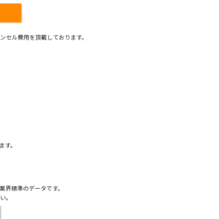
ンセル費用を頂戴しております。
）
ます。
業界標準のデータです。
い。