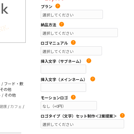
プラン
?
納品方法
?
ロゴマニュアル
?
挿入文字（サブネーム）
?
挿入文字（メインネーム）
?
 / フード・飲
/ その他
 / その他
モーションロゴ
?
健康
/
カフェ
/
ロゴタイプ（文字）セット制作＜2案提案＞
?