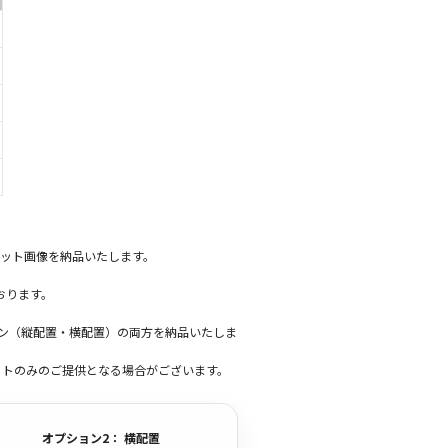
ット画像を納品いたします。
おります。
ーン（縦配置・横配置）の両方を納品いたしま
ットのみのご提供となる場合がございます。
オプション2： 横配置