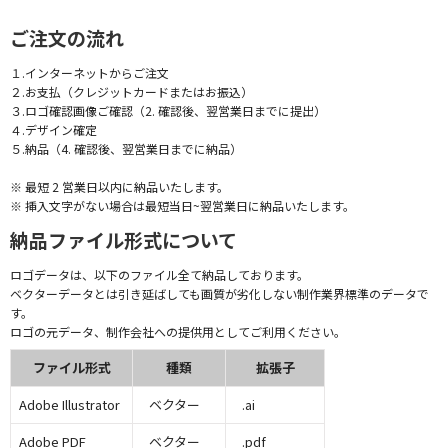
ご注文の流れ
１.インターネットからご注文
２.お支払（クレジットカードまたはお振込）
３.ロゴ確認画像ご確認（2. 確認後、翌営業日までに提出）
４.デザイン確定
５.納品（4. 確認後、翌営業日までに納品）
※ 最短 2 営業日以内に納品いたします。
※ 挿入文字がない場合は最短当日~翌営業日に納品いたします。
納品ファイル形式について
ロゴデータは、以下のファイル全て納品しております。
ベクターデータとは引き延ばしても画質が劣化しない制作業界標準のデータで
す。
ロゴの元データ、制作会社への提供用としてご利用ください。
ファイル形式
種類
拡張子
Adobe Illustrator
ベクター
.ai
Adobe PDF
ベクター
.pdf