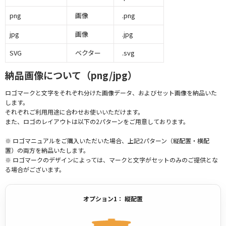
png
画像
.png
jpg
画像
.jpg
SVG
ベクター
.svg
納品画像について（png/jpg）
ロゴマークと文字をそれぞれ分けた画像データ、およびセット画像を納品いた
します。
それぞれご利用用途に合わせお使いいただけます。
また、ロゴのレイアウトは以下の2パターンをご用意しております。
※ ロゴマニュアルをご購入いただいた場合、上記2パターン（縦配置・横配
置）の両方を納品いたします。
※ ロゴマークのデザインによっては、マークと文字がセットのみのご提供とな
る場合がございます。
オプション1： 縦配置