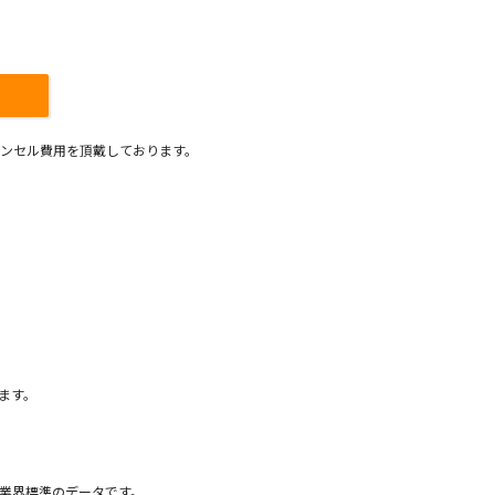
ンセル費用を頂戴しております。
）
ます。
業界標準のデータです。