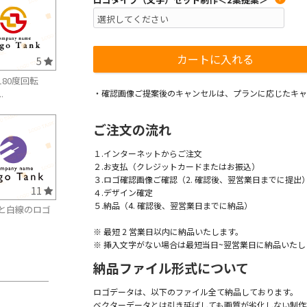
5
180度回転
.
・確認画像ご提案後のキャンセルは、プランに応じたキャ
ご注文の流れ
１.インターネットからご注文
２.お支払（クレジットカードまたはお振込）
３.ロゴ確認画像ご確認（2. 確認後、翌営業日までに提出
11
４.デザイン確定
５.納品（4. 確認後、翌営業日までに納品）
と白線のロゴ
※ 最短 2 営業日以内に納品いたします。
※ 挿入文字がない場合は最短当日~翌営業日に納品いたし
納品ファイル形式について
ロゴデータは、以下のファイル全て納品しております。
ベクターデータとは引き延ばしても画質が劣化しない制作