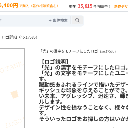
5,400円
35,815
で購入（著作権譲渡含む）
現在
件 掲載中！
新作デザ
＋ 条件検索
ゴ詳細（no.17535）
「光」の漢字をモチーフにしたロゴ
（no.17535）
【ロゴ説明】
「光」の漢字をモチーフにしたロゴ
「光」の文字をモチーフにしたユニ
す。
躍動感あふれるラインで描いたデザ
ギッシュな印象を与えることができ
い未来、アグレッシブ、迅速さ、輝
ルします。
デザイン性を損なうことなく、様々
す。
そういったロゴをお探しの方はいか