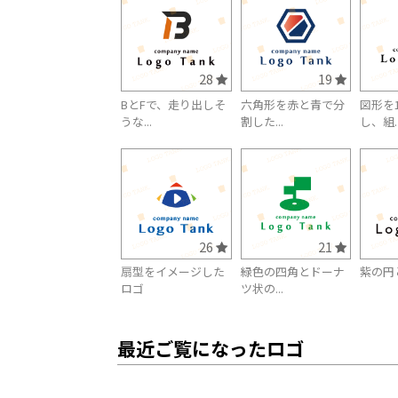
28
19
BとFで、走り出しそ
六角形を赤と青で分
図形を
うな...
割した...
し、組..
26
21
扇型をイメージした
緑色の四角とドーナ
紫の円
ロゴ
ツ状の...
最近ご覧になったロゴ