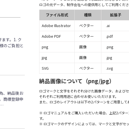
ロゴの元データ、制作会社への提供用としてご利用くださ
ファイル形式
種類
拡張子
Adobe Illustrator
ベクター
.ai
Adobe PDF
ベクター
.pdf
す。1. ク
客様のご負担と
png
画像
.png
jpg
画像
.jpg
SVG
ベクター
.svg
納品画像について（png/jpg）
ロゴマークと文字をそれぞれ分けた画像データ、およびセ
為、納品後お
それぞれご利用用途に合わせお使いいただけます。
。商標登録申
また、ロゴのレイアウトは以下の2パターンをご用意して
…
※ ロゴマニュアルをご購入いただいた場合、上記2パタ
す。
※ ロゴマークのデザインによっては、マークと文字がセ