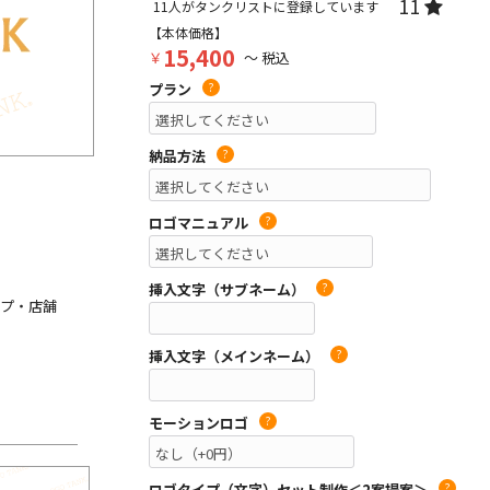
11
11
人がタンクリストに登録しています
【本体価格】
15,400
￥
～ 税込
プラン
?
納品方法
?
ロゴマニュアル
?
挿入文字（サブネーム）
?
ョップ・店舗
挿入文字（メインネーム）
?
モーションロゴ
?
ロゴタイプ（文字）セット制作＜2案提案＞
?