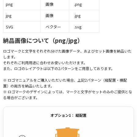
png
画像
.png
jpg
画像
.jpg
SVG
ベクター
.svg
納品画像について（png/jpg）
ロゴマークと文字をそれぞれ分けた画像データ、およびセット画像を納品いた
します。
それぞれご利用用途に合わせお使いいただけます。
また、ロゴのレイアウトは以下の2パターンをご用意しております。
※ ロゴマニュアルをご購入いただいた場合、上記2パターン（縦配置・横配
置）の両方を納品いたします。
※ ロゴマークのデザインによっては、マークと文字がセットのみのご提供とな
る場合がございます。
オプション1： 縦配置