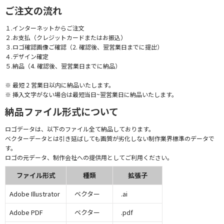
ご注文の流れ
１.インターネットからご注文
２.お支払（クレジットカードまたはお振込）
３.ロゴ確認画像ご確認（2. 確認後、翌営業日までに提出）
４.デザイン確定
５.納品（4. 確認後、翌営業日までに納品）
※ 最短 2 営業日以内に納品いたします。
※ 挿入文字がない場合は最短当日~翌営業日に納品いたします。
納品ファイル形式について
ロゴデータは、以下のファイル全て納品しております。
ベクターデータとは引き延ばしても画質が劣化しない制作業界標準のデータで
す。
ロゴの元データ、制作会社への提供用としてご利用ください。
ファイル形式
種類
拡張子
Adobe Illustrator
ベクター
.ai
Adobe PDF
ベクター
.pdf