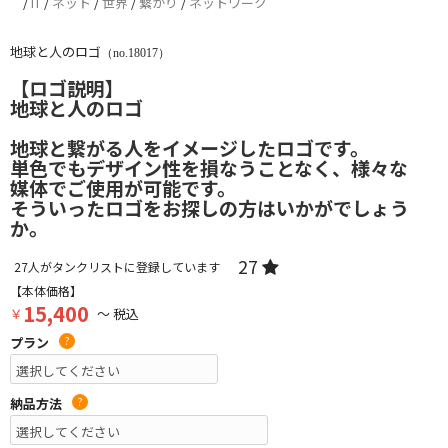
/
IT
/
ネット
/
世界
/
繋がり
/
ネットワーク
地球と人のロゴ
（no.18017）
【ロゴ説明】
地球と人のロゴ
地球と繋がる人をイメージしたロゴです。
単色でもデザイン性を損なうことなく、様々な
媒体でご使用が可能です。
そういったロゴをお探しの方はいかがでしょう
か。
27
27
人がタンクリストに登録しています
【本体価格】
15,400
￥
～ 税込
プラン
?
納品方法
?