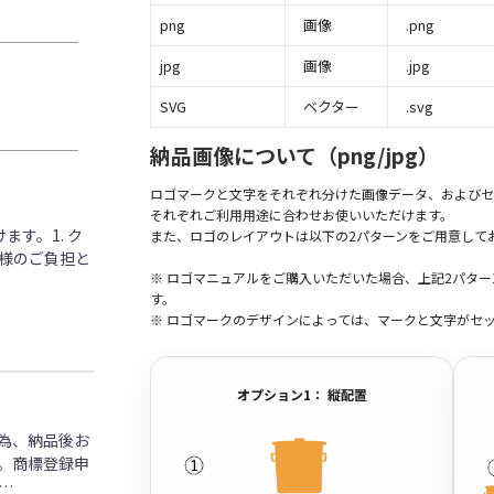
png
画像
.png
jpg
画像
.jpg
SVG
ベクター
.svg
納品画像について（png/jpg）
ロゴマークと文字をそれぞれ分けた画像データ、およびセ
それぞれご利用用途に合わせお使いいただけます。
す。1. ク
また、ロゴのレイアウトは以下の2パターンをご用意して
客様のご負担と
※ ロゴマニュアルをご購入いただいた場合、上記2パタ
す。
※ ロゴマークのデザインによっては、マークと文字がセ
オプション1： 縦配置
為、納品後お
。商標登録申
…