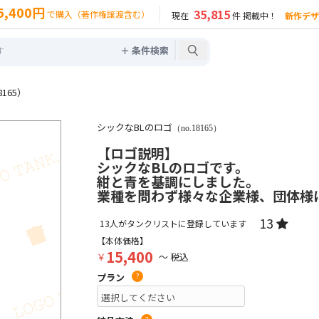
5,400円
35,815
で購入（著作権譲渡含む）
現在
件 掲載中！
新作デザ
＋ 条件検索
165）
シックなBLのロゴ
（no.18165）
【ロゴ説明】
シックなBLのロゴです。
紺と青を基調にしました。
業種を問わず様々な企業様、団体様
13
13
人がタンクリストに登録しています
【本体価格】
15,400
￥
～ 税込
プラン
?