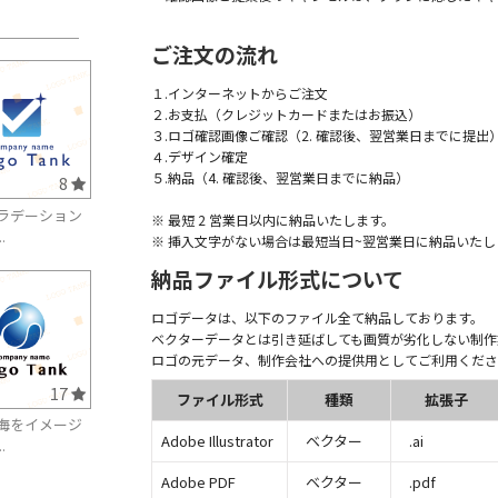
ご注文の流れ
１.インターネットからご注文
２.お支払（クレジットカードまたはお振込）
３.ロゴ確認画像ご確認（2. 確認後、翌営業日までに提出
４.デザイン確定
５.納品（4. 確認後、翌営業日までに納品）
8
ラデーション
※ 最短 2 営業日以内に納品いたします。
.
※ 挿入文字がない場合は最短当日~翌営業日に納品いたし
納品ファイル形式について
ロゴデータは、以下のファイル全て納品しております。
ベクターデータとは引き延ばしても画質が劣化しない制作
ロゴの元データ、制作会社への提供用としてご利用くださ
17
ファイル形式
種類
拡張子
海をイメージ
Adobe Illustrator
ベクター
.ai
.
Adobe PDF
ベクター
.pdf