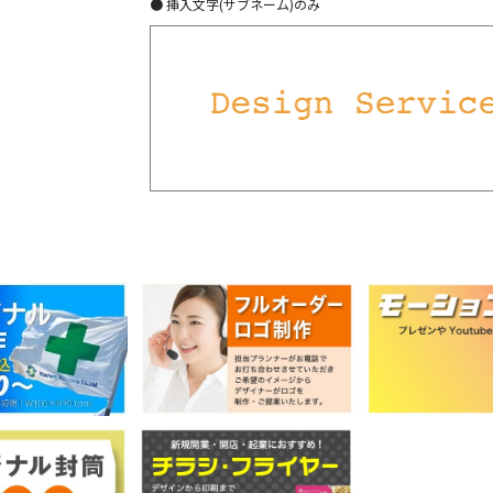
● 挿入文字(サブネーム)のみ