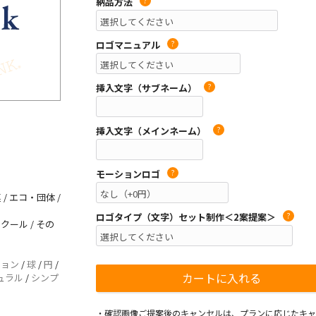
納品方法
?
ロゴマニュアル
?
挿入文字（サブネーム）
?
挿入文字（メインネーム）
?
モーションロゴ
?
/ エコ・団体 /
ロゴタイプ（文字）セット制作＜2案提案＞
?
 クール / その
ション
/
球
/
円
/
ュラル
/
シンプ
・確認画像ご提案後のキャンセルは、プランに応じたキャ