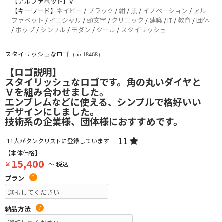
【アルファベット】V
【キーワード】
ネイビー
/
ブラック
/
紺
/
黒
/
イノベーション
/
アル
ファベット
/
イニシャル
/
頭文字
/
クリニック
/
建築
/
IT
/
教育
/
団体
/
ポップ
/
シンプル
/
モダン
/
クール
/
スタイリッシュ
スタイリッシュなロゴ
（no.18468）
【ロゴ説明】
スタイリッシュなロゴです。角の丸いダイヤと
Ｖを組み合わせました。
エンブレムなどに使える、シンプルで格好いい
デザインにしました。
技術系の企業様、団体様におすすめです。
11
11
人がタンクリストに登録しています
【本体価格】
15,400
￥
～ 税込
プラン
?
納品方法
?