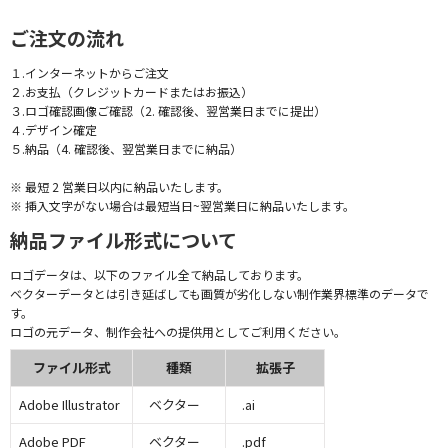
ご注文の流れ
１.インターネットからご注文
２.お支払（クレジットカードまたはお振込）
３.ロゴ確認画像ご確認（2. 確認後、翌営業日までに提出）
４.デザイン確定
５.納品（4. 確認後、翌営業日までに納品）
※ 最短 2 営業日以内に納品いたします。
※ 挿入文字がない場合は最短当日~翌営業日に納品いたします。
納品ファイル形式について
ロゴデータは、以下のファイル全て納品しております。
ベクターデータとは引き延ばしても画質が劣化しない制作業界標準のデータで
す。
ロゴの元データ、制作会社への提供用としてご利用ください。
ファイル形式
種類
拡張子
Adobe Illustrator
ベクター
.ai
Adobe PDF
ベクター
.pdf