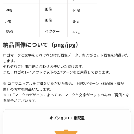
png
画像
.png
jpg
画像
.jpg
SVG
ベクター
.svg
納品画像について（png/jpg）
ロゴマークと文字をそれぞれ分けた画像データ、およびセット画像を納品いた
します。
それぞれご利用用途に合わせお使いいただけます。
また、ロゴのレイアウトは以下の2パターンをご用意しております。
※ ロゴマニュアルをご購入いただいた場合、上記2パターン（縦配置・横配
置）の両方を納品いたします。
※ ロゴマークのデザインによっては、マークと文字がセットのみのご提供とな
る場合がございます。
オプション1： 縦配置