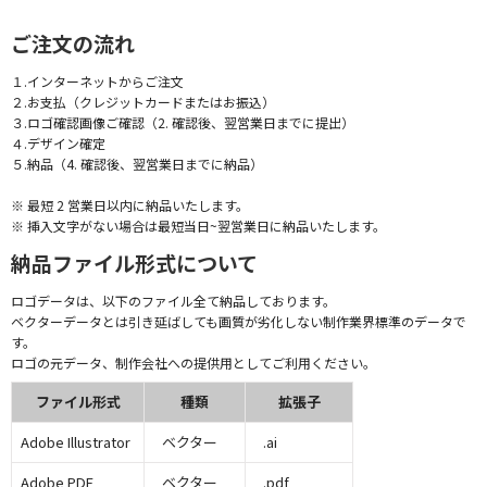
ご注文の流れ
１.インターネットからご注文
２.お支払（クレジットカードまたはお振込）
３.ロゴ確認画像ご確認（2. 確認後、翌営業日までに提出）
４.デザイン確定
５.納品（4. 確認後、翌営業日までに納品）
※ 最短 2 営業日以内に納品いたします。
※ 挿入文字がない場合は最短当日~翌営業日に納品いたします。
納品ファイル形式について
ロゴデータは、以下のファイル全て納品しております。
ベクターデータとは引き延ばしても画質が劣化しない制作業界標準のデータで
す。
ロゴの元データ、制作会社への提供用としてご利用ください。
ファイル形式
種類
拡張子
Adobe Illustrator
ベクター
.ai
Adobe PDF
ベクター
.pdf