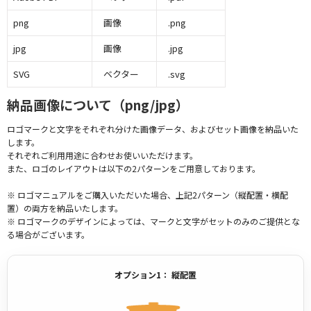
png
画像
.png
jpg
画像
.jpg
SVG
ベクター
.svg
納品画像について（png/jpg）
ロゴマークと文字をそれぞれ分けた画像データ、およびセット画像を納品いた
します。
それぞれご利用用途に合わせお使いいただけます。
また、ロゴのレイアウトは以下の2パターンをご用意しております。
※ ロゴマニュアルをご購入いただいた場合、上記2パターン（縦配置・横配
置）の両方を納品いたします。
※ ロゴマークのデザインによっては、マークと文字がセットのみのご提供とな
る場合がございます。
オプション1： 縦配置