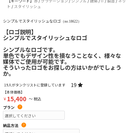
【キーワード】
赤
/
グラデーション
/
シンプル
/
建築
/
IT
/
製造
/
ネッ
ト
/
スタイリッシュ
シンプルでスタイリッシュなロゴ
（no.18622）
【ロゴ説明】
シンプルでスタイリッシュなロゴ
シンプルなロゴです。
単色でもデザイン性を損なうことなく、様々な
媒体でご使用が可能です。
そういったロゴをお探しの方はいかがでしょう
か。
19
19
人がタンクリストに登録しています
【本体価格】
15,400
￥
～ 税込
プラン
?
納品方法
?