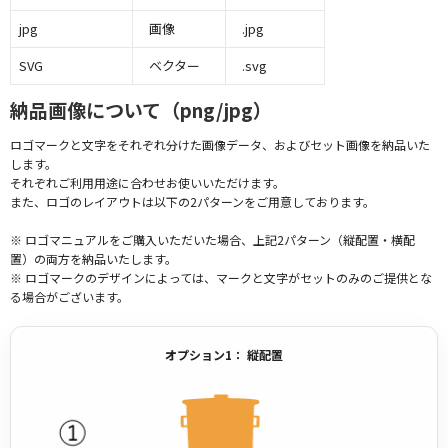
jpg
画像
.jpg
SVG
ベクター
.svg
納品画像について（png/jpg）
ロゴマークと文字をそれぞれ分けた画像データ、およびセット画像を納品いた
します。
それぞれご利用用途に合わせお使いいただけます。
また、ロゴのレイアウトは以下の2パターンをご用意しております。
※ ロゴマニュアルをご購入いただいた場合、上記2パターン（縦配置・横配
置）の両方を納品いたします。
※ ロゴマークのデザインによっては、マークと文字がセットのみのご提供とな
る場合がございます。
オプション1： 縦配置