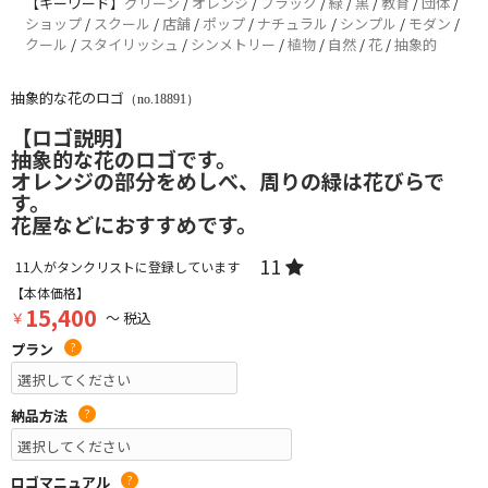
【キーワード】
グリーン
/
オレンジ
/
ブラック
/
緑
/
黒
/
教育
/
団体
/
ショップ
/
スクール
/
店舗
/
ポップ
/
ナチュラル
/
シンプル
/
モダン
/
クール
/
スタイリッシュ
/
シンメトリー
/
植物
/
自然
/
花
/
抽象的
抽象的な花のロゴ
（no.18891）
【ロゴ説明】
抽象的な花のロゴです。
オレンジの部分をめしべ、周りの緑は花びらで
す。
花屋などにおすすめです。
11
11
人がタンクリストに登録しています
【本体価格】
15,400
￥
～ 税込
プラン
?
納品方法
?
ロゴマニュアル
?