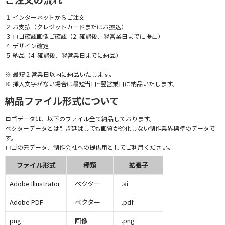
１.インターネットからご注文
２.お支払（クレジットカードまたはお振込）
３.ロゴ確認画像ご確認（2. 確認後、翌営業日までに提出）
４.デザイン確定
５.納品（4. 確認後、翌営業日までに納品）
※ 最短 2 営業日以内に納品いたします。
※ 挿入文字がない場合は最短当日~翌営業日に納品いたします。
納品ファイル形式について
ロゴデータは、以下のファイル全て納品しております。
ベクターデータとは引き延ばしても画質が劣化しない制作業界標準のデータで
す。
ロゴの元データ、制作会社への提供用としてご利用ください。
ファイル形式
種類
拡張子
Adobe Illustrator
ベクター
.ai
Adobe PDF
ベクター
.pdf
png
画像
.png