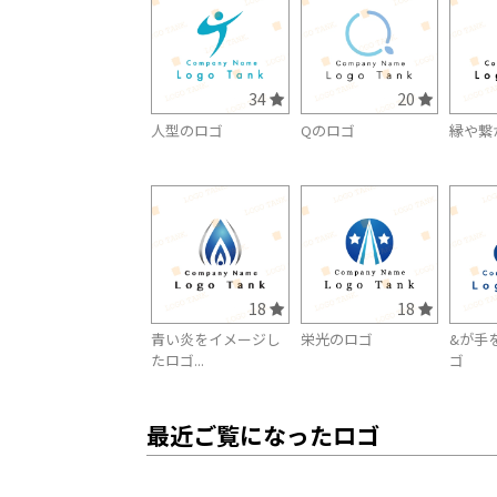
34
20
人型のロゴ
Qのロゴ
縁や繋
18
18
青い炎をイメージし
栄光のロゴ
&が手
たロゴ...
ゴ
最近ご覧になったロゴ