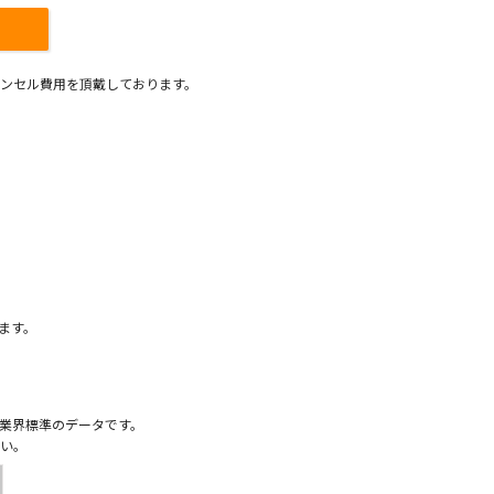
ンセル費用を頂戴しております。
）
ます。
業界標準のデータです。
い。