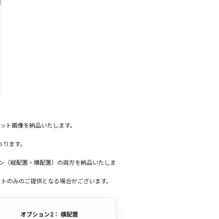
ット画像を納品いたします。
おります。
ーン（縦配置・横配置）の両方を納品いたしま
ットのみのご提供となる場合がございます。
オプション2： 横配置