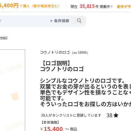
5,400円
35,815
で購入（著作権譲渡含む）
現在
件 掲載中！
新作デザ
＋ 条件検索
996）
コウノトリのロゴ
（no.18996）
【ロゴ説明】
コウノトリのロゴ
シンプルなコウノトリのロゴです。
双葉でお金の芽が出るというのを表
単色でもデザイン性を損なうことな
可能です。
そういったロゴをお探しの方はいか
38
38
人がタンクリストに登録しています
【本体価格】
15,400
￥
～ 税込