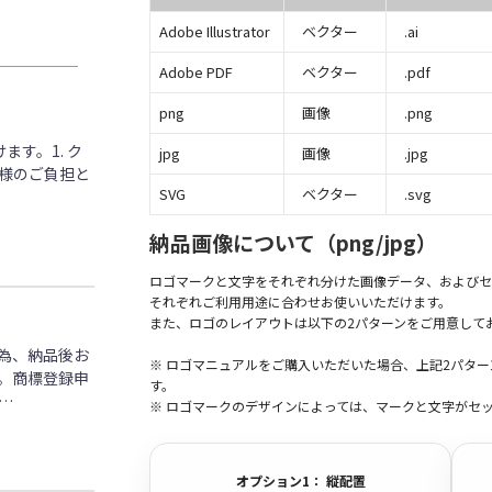
Adobe Illustrator
ベクター
.ai
Adobe PDF
ベクター
.pdf
png
画像
.png
す。1. ク
jpg
画像
.jpg
客様のご負担と
SVG
ベクター
.svg
納品画像について（png/jpg）
ロゴマークと文字をそれぞれ分けた画像データ、およびセ
それぞれご利用用途に合わせお使いいただけます。
また、ロゴのレイアウトは以下の2パターンをご用意して
為、納品後お
※ ロゴマニュアルをご購入いただいた場合、上記2パタ
。商標登録申
す。
…
※ ロゴマークのデザインによっては、マークと文字がセ
オプション1： 縦配置