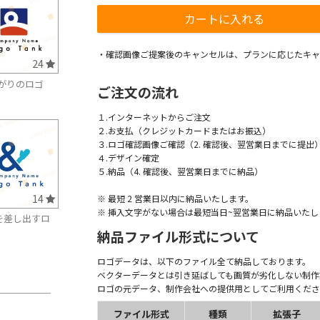
・確認画像ご提案後のキャンセルは、プランに応じたキャ
24
がりのロゴ
ご注文の流れ
１.インターネットからご注文
２.お支払（クレジットカードまたはお振込）
３.ロゴ確認画像ご確認（2. 確認後、翌営業日までに提出
４.デザイン確定
５.納品（4. 確認後、翌営業日までに納品）
14
※ 最短 2 営業日以内に納品いたします。
※ 挿入文字がない場合は最短当日~翌営業日に納品いたし
を差し出すロ
納品ファイル形式について
ロゴデータは、以下のファイル全て納品しております。
ベクターデータとは引き延ばしても画質が劣化しない制作
ロゴの元データ、制作会社への提供用としてご利用くださ
ファイル形式
種類
拡張子