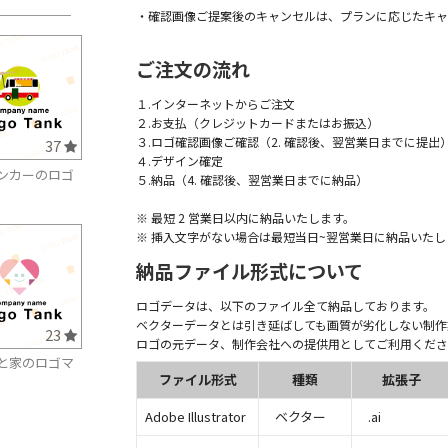
・確認画像ご提案後のキャンセルは、プランに応じたキャ
ご注文の流れ
１.インターネットからご注文
２.お支払（クレジットカードまたはお振込）
３.ロゴ確認画像ご確認（2. 確認後、翌営業日までに提出
37
４.デザイン確定
ンカーのロゴ
５.納品（4. 確認後、翌営業日までに納品）
※ 最短 2 営業日以内に納品いたします。
※ 挿入文字がない場合は最短当日~翌営業日に納品いたし
納品ファイル形式について
ロゴデータは、以下のファイル全て納品しております。
ベクターデータとは引き延ばしても画質が劣化しない制作
23
ロゴの元データ、制作会社への提供用としてご利用くださ
と家のロゴマ
ファイル形式
種類
拡張子
Adobe Illustrator
ベクター
.ai