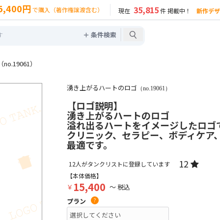
5,400円
35,815
で購入（著作権譲渡含む）
現在
件 掲載中！
新作デザ
＋ 条件検索
.19061）
湧き上がるハートのロゴ
（no.19061）
【ロゴ説明】
湧き上がるハートのロゴ
溢れ出るハートをイメージしたロゴ
クリニック、セラピー、ボディケア、
最適です。
12
12
人がタンクリストに登録しています
【本体価格】
15,400
￥
～ 税込
プラン
?