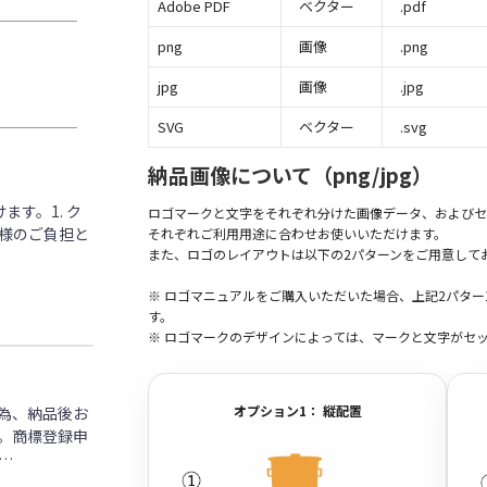
Adobe PDF
ベクター
.pdf
png
画像
.png
jpg
画像
.jpg
SVG
ベクター
.svg
納品画像について（png/jpg）
す。1. ク
ロゴマークと文字をそれぞれ分けた画像データ、およびセ
客様のご負担と
それぞれご利用用途に合わせお使いいただけます。
また、ロゴのレイアウトは以下の2パターンをご用意して
※ ロゴマニュアルをご購入いただいた場合、上記2パタ
す。
※ ロゴマークのデザインによっては、マークと文字がセ
オプション1： 縦配置
為、納品後お
。商標登録申
…