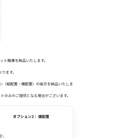
ット画像を納品いたします。
おります。
ーン（縦配置・横配置）の両方を納品いたしま
ットのみのご提供となる場合がございます。
オプション2： 横配置