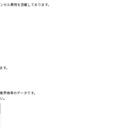
ンセル費用を頂戴しております。
）
ます。
業界標準のデータです。
い。