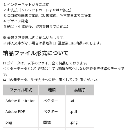
１.インターネットからご注文
２.お支払（クレジットカードまたはお振込）
３.ロゴ確認画像ご確認（2. 確認後、翌営業日までに提出）
４.デザイン確定
５.納品（4. 確認後、翌営業日までに納品）
※ 最短 2 営業日以内に納品いたします。
※ 挿入文字がない場合は最短当日~翌営業日に納品いたします。
納品ファイル形式について
ロゴデータは、以下のファイル全て納品しております。
ベクターデータとは引き延ばしても画質が劣化しない制作業界標準のデータで
す。
ロゴの元データ、制作会社への提供用としてご利用ください。
ファイル形式
種類
拡張子
Adobe Illustrator
ベクター
.ai
Adobe PDF
ベクター
.pdf
png
画像
.png