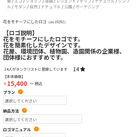
葉
/
エコ
/
ショップ
/
造園
/
レジェンド
/
ポップ
/
ナチュラル
/
シンプ
ル
/
モダン
/
自然
/
ナチュラル
/
公園
/
ガーデニング
花をモチーフにしたロゴ
（no.19292）
【ロゴ説明】
花をモチーフにしたロゴです。
花を簡素化したデザインです。
花屋、環境団体、植物園、造園関係の企業様、
団体様におすすめです。
14
14
人がタンクリストに登録しています
【本体価格】
15,400
￥
～ 税込
プラン
?
納品方法
?
ロゴマニュアル
?