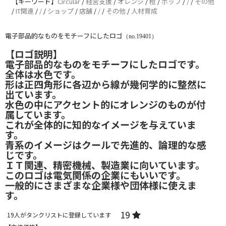
【キーワード】
Circular
/
経営支援
/
オレンジ
/
橙
/
ポップ
/
/
/
その他
/
IT関連
/
/
/
ショップ
/
店舗
/
/
/
その他
/
人材育成
電子部品的なものをモチーフにしたロゴ
（no.19401）
【ロゴ説明】
電子部品的なものをモチーフにしたロゴです。
全体は水色です。
形は正四角形に各辺から線が幾何学的に整然に
出ています。
水色の中にアクセント的にオレンジのものが付
属しています。
これが全体的に知的なイメージを与えていま
す。
青系のイメージはクールで先進的、論理的な感
じです。
ＩＴ関連、精密機械、製造業に向いています。
このロゴは電気関係の企業にもいいです。
一般的にさまざまな企業様や団体様に使えま
す。
19
19
人がタンクリストに登録しています