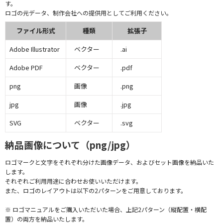
す。
ロゴの元データ、制作会社への提供用としてご利用ください。
ファイル形式
種類
拡張子
Adobe Illustrator
ベクター
.ai
Adobe PDF
ベクター
.pdf
png
画像
.png
jpg
画像
.jpg
SVG
ベクター
.svg
納品画像について（png/jpg）
ロゴマークと文字をそれぞれ分けた画像データ、およびセット画像を納品いた
します。
それぞれご利用用途に合わせお使いいただけます。
また、ロゴのレイアウトは以下の2パターンをご用意しております。
※ ロゴマニュアルをご購入いただいた場合、上記2パターン（縦配置・横配
置）の両方を納品いたします。