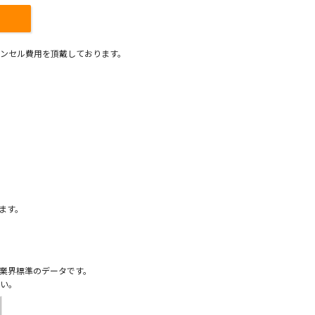
ンセル費用を頂戴しております。
）
ます。
業界標準のデータです。
い。