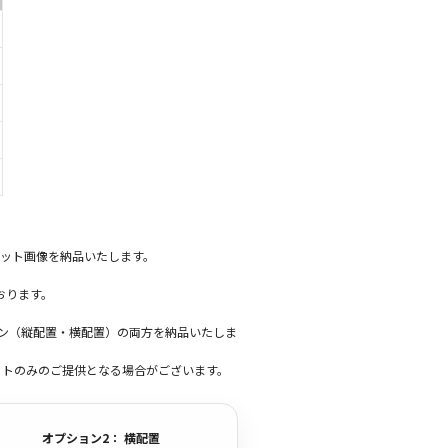
ット画像を納品いたします。
おります。
ーン（縦配置・横配置）の両方を納品いたしま
ットのみのご提供となる場合がございます。
オプション2： 横配置