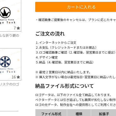
・確認画像ご提案後のキャンセルは、プランに応じたキャ
7
ご注文の流れ
ルな折り鶴の
１.インターネットからご注文
２.お支払（クレジットカードまたはお振込）
３.ロゴ確認画像ご確認（2. 確認後、翌営業日までに提出
４.デザイン確定
５.納品（4. 確認後、翌営業日までに納品）
※ 最短 2 営業日以内に納品いたします。
16
※ 挿入文字がない場合は最短当日~翌営業日に納品いたし
リスクのロゴ
納品ファイル形式について
ロゴデータは、以下のファイル全て納品しております。
ベクターデータとは引き延ばしても画質が劣化しない制作
ロゴの元データ、制作会社への提供用としてご利用くださ
ファイル形式
種類
拡張子