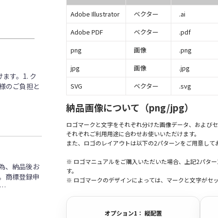
Adobe Illustrator
ベクター
.ai
Adobe PDF
ベクター
.pdf
png
画像
.png
jpg
画像
.jpg
す。1. ク
客様のご負担と
SVG
ベクター
.svg
納品画像について（png/jpg）
ロゴマークと文字をそれぞれ分けた画像データ、およびセ
それぞれご利用用途に合わせお使いいただけます。
また、ロゴのレイアウトは以下の2パターンをご用意して
※ ロゴマニュアルをご購入いただいた場合、上記2パタ
為、納品後お
す。
。商標登録申
※ ロゴマークのデザインによっては、マークと文字がセ
…
オプション1： 縦配置