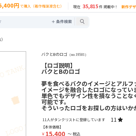
5,400円
35,815
で購入（著作権譲渡含む）
現在
件 掲載中！
新作デザ
＋ 条件検索
1）
バクとBのロゴ
（no.19501）
【ロゴ説明】
バクとBのロゴ
夢を食べるバクのイメージとアルフ
イメージを融合したロゴになってい
単色でもデザイン性を損なうことな
可能です。
そういったロゴをお探しの方はいか
11
11
人がタンクリストに登録しています
【本体価格】
15,400
￥
～ 税込