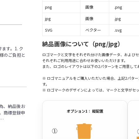
png
画像
.png
jpg
画像
.jpg
SVG
ベクター
.svg
納品画像について（png/jpg）
す。1. ク
客様のご負担と
ロゴマークと文字をそれぞれ分けた画像データ、およびセ
それぞれご利用用途に合わせお使いいただけます。
また、ロゴのレイアウトは以下の2パターンをご用意して
※ ロゴマニュアルをご購入いただいた場合、上記2パタ
す。
※ ロゴマークのデザインによっては、マークと文字がセ
為、納品後お
オプション1： 縦配置
。商標登録申
…