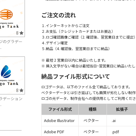
ご注文の流れ
１.インターネットからご注文
２.お支払（クレジットカードまたはお振込）
8
３.ロゴ確認画像ご確認（2. 確認後、翌営業日までに提出
ジのグラデー
４.デザイン確定
.
５.納品（4. 確認後、翌営業日までに納品）
※ 最短 2 営業日以内に納品いたします。
※ 挿入文字がない場合は最短当日~翌営業日に納品いたし
納品ファイル形式について
ロゴデータは、以下のファイル全て納品しております。
8
ベクターデータとは引き延ばしても画質が劣化しない制作
ロゴの元データ、制作会社への提供用としてご利用くださ
ラデーション
.
ファイル形式
種類
拡張子
Adobe Illustrator
ベクター
.ai
Adobe PDF
ベクター
.pdf