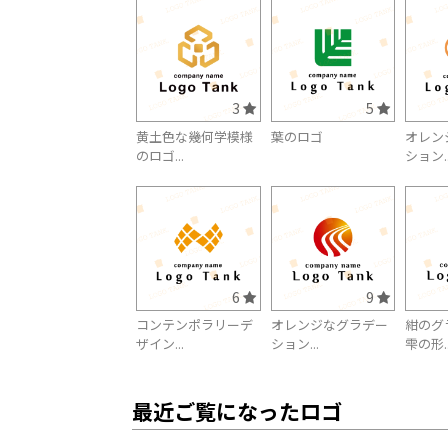
3
5
黄土色な幾何学模様
葉のロゴ
オレン
のロゴ...
ション..
6
9
コンテンポラリーデ
オレンジなグラデー
紺のグ
ザイン...
ション...
雫の形..
最近ご覧になったロゴ