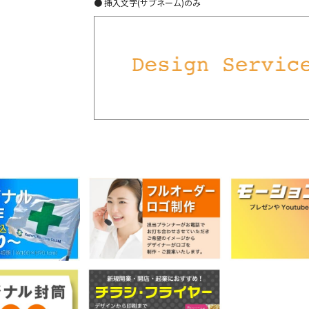
● 挿入文字(サブネーム)のみ