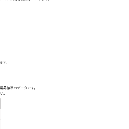
）
ます。
業界標準のデータです。
い。