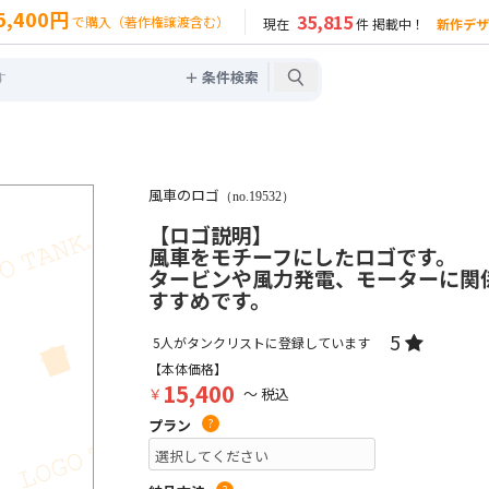
5,400円
35,815
で購入（著作権譲渡含む）
現在
件 掲載中！
新作デザ
＋ 条件検索
風車のロゴ
（no.19532）
【ロゴ説明】
風車をモチーフにしたロゴです。
タービンや風力発電、モーターに関
すすめです。
5
5
人がタンクリストに登録しています
【本体価格】
15,400
￥
～ 税込
プラン
?