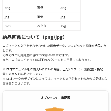
png
画像
.png
jpg
画像
.jpg
SVG
ベクター
.svg
納品画像について（png/jpg）
ロゴマークと文字をそれぞれ分けた画像データ、およびセット画像を納品いた
します。
それぞれご利用用途に合わせお使いいただけます。
また、ロゴのレイアウトは以下の2パターンをご用意しております。
※ ロゴマニュアルをご購入いただいた場合、上記2パターン（縦配置・横配
置）の両方を納品いたします。
※ ロゴマークのデザインによっては、マークと文字がセットのみのご提供とな
る場合がございます。
オプション1： 縦配置