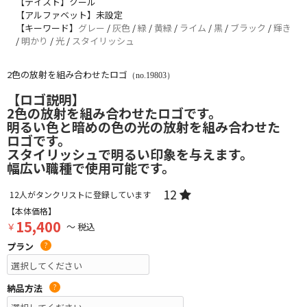
【テイスト】クール
【アルファベット】未設定
【キーワード】
グレー
/
灰色
/
緑
/
黄緑
/
ライム
/
黒
/
ブラック
/
輝き
/
明かり
/
光
/
スタイリッシュ
2色の放射を組み合わせたロゴ
（no.19803）
【ロゴ説明】
2色の放射を組み合わせたロゴです。
明るい色と暗めの色の光の放射を組み合わせた
ロゴです。
スタイリッシュで明るい印象を与えます。
幅広い職種で使用可能です。
12
12
人がタンクリストに登録しています
【本体価格】
15,400
￥
～ 税込
プラン
?
納品方法
?