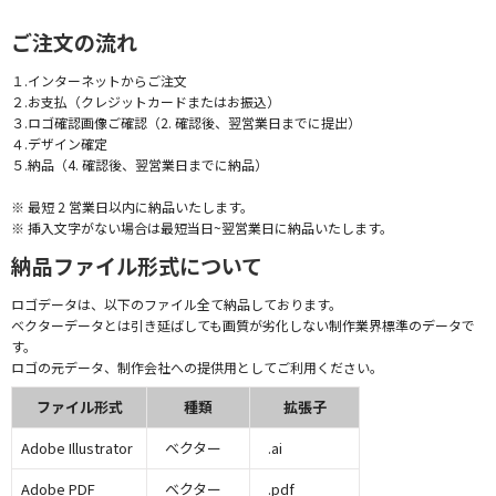
ご注文の流れ
１.インターネットからご注文
２.お支払（クレジットカードまたはお振込）
３.ロゴ確認画像ご確認（2. 確認後、翌営業日までに提出）
４.デザイン確定
５.納品（4. 確認後、翌営業日までに納品）
※ 最短 2 営業日以内に納品いたします。
※ 挿入文字がない場合は最短当日~翌営業日に納品いたします。
納品ファイル形式について
ロゴデータは、以下のファイル全て納品しております。
ベクターデータとは引き延ばしても画質が劣化しない制作業界標準のデータで
す。
ロゴの元データ、制作会社への提供用としてご利用ください。
ファイル形式
種類
拡張子
Adobe Illustrator
ベクター
.ai
Adobe PDF
ベクター
.pdf