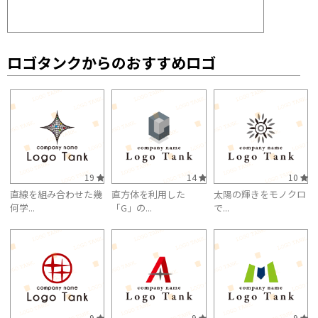
ロゴタンクからのおすすめロゴ
19
14
10
直線を組み合わせた幾
直方体を利用した
太陽の輝きをモノクロ
何学...
「G」の...
で...
9
9
9