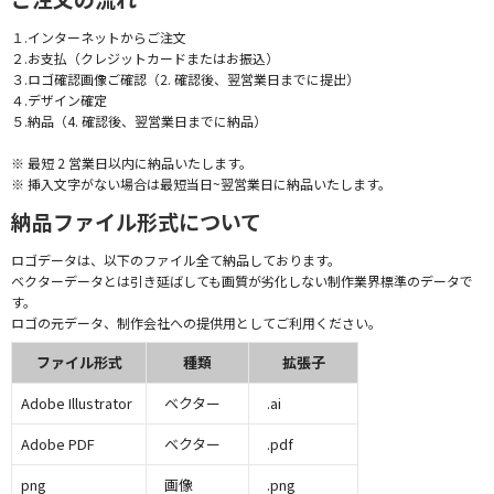
１.インターネットからご注文
２.お支払（クレジットカードまたはお振込）
３.ロゴ確認画像ご確認（2. 確認後、翌営業日までに提出）
４.デザイン確定
５.納品（4. 確認後、翌営業日までに納品）
※ 最短 2 営業日以内に納品いたします。
※ 挿入文字がない場合は最短当日~翌営業日に納品いたします。
納品ファイル形式について
ロゴデータは、以下のファイル全て納品しております。
ベクターデータとは引き延ばしても画質が劣化しない制作業界標準のデータで
す。
ロゴの元データ、制作会社への提供用としてご利用ください。
ファイル形式
種類
拡張子
Adobe Illustrator
ベクター
.ai
Adobe PDF
ベクター
.pdf
png
画像
.png