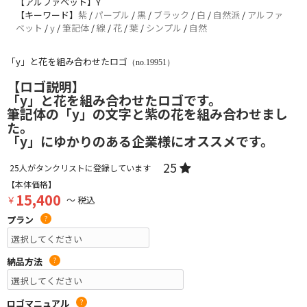
【アルファベット】Y
【キーワード】
紫
/
パープル
/
黒
/
ブラック
/
白
/
自然派
/
アルファ
ベット
/
y
/
筆記体
/
線
/
花
/
葉
/
シンプル
/
自然
「y」と花を組み合わせたロゴ
（no.19951）
【ロゴ説明】
「y」と花を組み合わせたロゴです。
筆記体の「y」の文字と紫の花を組み合わせまし
た。
「y」にゆかりのある企業様にオススメです。
25
25
人がタンクリストに登録しています
【本体価格】
15,400
￥
～ 税込
プラン
?
納品方法
?
ロゴマニュアル
?