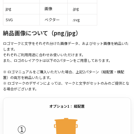
jpg
画像
.jpg
SVG
ベクター
.svg
納品画像について（png/jpg）
ロゴマークと文字をそれぞれ分けた画像データ、およびセット画像を納品いた
します。
それぞれご利用用途に合わせお使いいただけます。
また、ロゴのレイアウトは以下の2パターンをご用意しております。
※ ロゴマニュアルをご購入いただいた場合、上記2パターン（縦配置・横配
置）の両方を納品いたします。
※ ロゴマークのデザインによっては、マークと文字がセットのみのご提供とな
る場合がございます。
オプション1： 縦配置