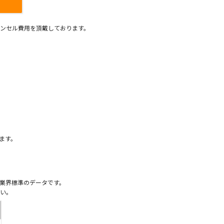
ンセル費用を頂戴しております。
）
ます。
業界標準のデータです。
い。