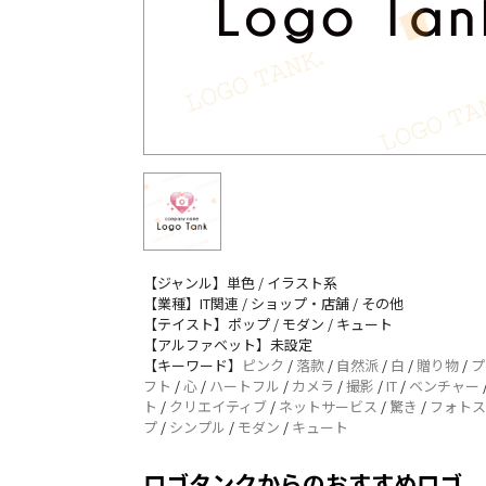
【ジャンル】単色 / イラスト系
【業種】IT関連 / ショップ・店舗 / その他
【テイスト】ポップ / モダン / キュート
【アルファベット】未設定
【キーワード】
ピンク
/
落款
/
自然派
/
白
/
贈り物
/
プ
フト
/
心
/
ハートフル
/
カメラ
/
撮影
/
IT
/
ベンチャー
ト
/
クリエイティブ
/
ネットサービス
/
驚き
/
フォトス
プ
/
シンプル
/
モダン
/
キュート
ロゴタンクからのおすすめロゴ