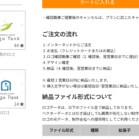
・確認画像ご提案後のキャンセルは、プランに応じたキャ
ご注文の流れ
１.インターネットからご注文
44
２.お支払（クレジットカードまたはお振込）
鳥のロゴ
３.ロゴ確認画像ご確認（2. 確認後、翌営業日までに提出
４.デザイン確定
５.納品（4. 確認後、翌営業日までに納品）
※ 最短 2 営業日以内に納品いたします。
※ 挿入文字がない場合は最短当日~翌営業日に納品いたし
納品ファイル形式について
14
ロゴデータは、以下のファイル全て納品しております。
のロゴ
ベクターデータとは引き延ばしても画質が劣化しない制作
ロゴの元データ、制作会社への提供用としてご利用くださ
ファイル形式
種類
拡張子