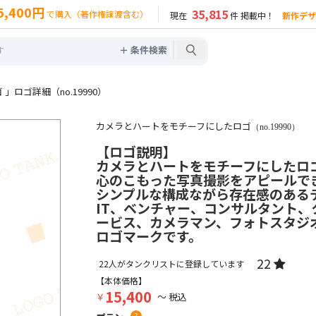
5,400円
35,815
で購入（著作権譲渡含む）
現在
件 掲載中！
新作デザ
＋ 条件検索
ロゴ詳細（no.19990）
カメラとハートをモチーフにしたロゴ
（no.19990）
【ロゴ説明】
カメラとハートをモチーフにしたロ
心のこもった写真撮影をアピールで
シンプルな構成ながら存在感のある
IT、ベンチャー、コンサルタント、
ービス、カメラマン、フォトスタジ
ロゴマークです。
22
22
人がタンクリストに登録しています
【本体価格】
15,400
￥
～ 税込
?