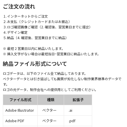
ご注文の流れ
１.インターネットからご注文
２.お支払（クレジットカードまたはお振込）
３.ロゴ確認画像ご確認（2. 確認後、翌営業日までに提出）
４.デザイン確定
５.納品（4. 確認後、翌営業日までに納品）
※ 最短 2 営業日以内に納品いたします。
※ 挿入文字がない場合は最短当日~翌営業日に納品いたします。
納品ファイル形式について
ロゴデータは、以下のファイル全て納品しております。
ベクターデータとは引き延ばしても画質が劣化しない制作業界標準のデータで
す。
ロゴの元データ、制作会社への提供用としてご利用ください。
ファイル形式
種類
拡張子
Adobe Illustrator
ベクター
.ai
Adobe PDF
ベクター
.pdf