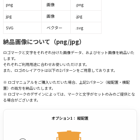
png
画像
.png
jpg
画像
.jpg
SVG
ベクター
.svg
納品画像について（png/jpg）
ロゴマークと文字をそれぞれ分けた画像データ、およびセット画像を納品いた
します。
それぞれご利用用途に合わせお使いいただけます。
また、ロゴのレイアウトは以下の2パターンをご用意しております。
※ ロゴマニュアルをご購入いただいた場合、上記2パターン（縦配置・横配
置）の両方を納品いたします。
※ ロゴマークのデザインによっては、マークと文字がセットのみのご提供とな
る場合がございます。
オプション1： 縦配置