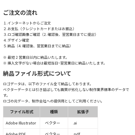
ご注文の流れ
１.インターネットからご注文
２.お支払（クレジットカードまたはお振込）
３.ロゴ確認画像ご確認（2. 確認後、翌営業日までに提出）
４.デザイン確定
５.納品（4. 確認後、翌営業日までに納品）
※ 最短 2 営業日以内に納品いたします。
※ 挿入文字がない場合は最短当日~翌営業日に納品いたします。
納品ファイル形式について
ロゴデータは、以下のファイル全て納品しております。
ベクターデータとは引き延ばしても画質が劣化しない制作業界標準のデータで
す。
ロゴの元データ、制作会社への提供用としてご利用ください。
ファイル形式
種類
拡張子
Adobe Illustrator
ベクター
.ai
Adobe PDF
ベクター
.pdf