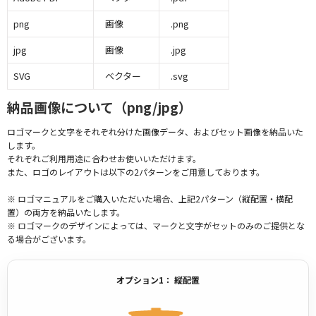
png
画像
.png
jpg
画像
.jpg
SVG
ベクター
.svg
納品画像について（png/jpg）
ロゴマークと文字をそれぞれ分けた画像データ、およびセット画像を納品いた
します。
それぞれご利用用途に合わせお使いいただけます。
また、ロゴのレイアウトは以下の2パターンをご用意しております。
※ ロゴマニュアルをご購入いただいた場合、上記2パターン（縦配置・横配
置）の両方を納品いたします。
※ ロゴマークのデザインによっては、マークと文字がセットのみのご提供とな
る場合がございます。
オプション1： 縦配置