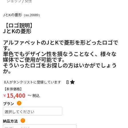
ショップ
/
女性
JとKの菱形
（no.20089）
【ロゴ説明】
JとKの菱形
アルファベットのJとKで菱形を形どったロゴで
す。
単色でもデザイン性を損なうことなく、様々な
媒体でご使用が可能です。
そういったロゴをお探しの方はいかがでしょう
か。
8
8
人がタンクリストに登録しています
【本体価格】
15,400
￥
～ 税込
プラン
?
納品方法
?