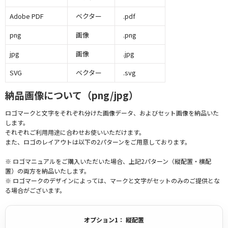
Adobe PDF
ベクター
.pdf
png
画像
.png
jpg
画像
.jpg
SVG
ベクター
.svg
納品画像について（png/jpg）
ロゴマークと文字をそれぞれ分けた画像データ、およびセット画像を納品いた
します。
それぞれご利用用途に合わせお使いいただけます。
また、ロゴのレイアウトは以下の2パターンをご用意しております。
※ ロゴマニュアルをご購入いただいた場合、上記2パターン（縦配置・横配
置）の両方を納品いたします。
※ ロゴマークのデザインによっては、マークと文字がセットのみのご提供とな
る場合がございます。
オプション1： 縦配置