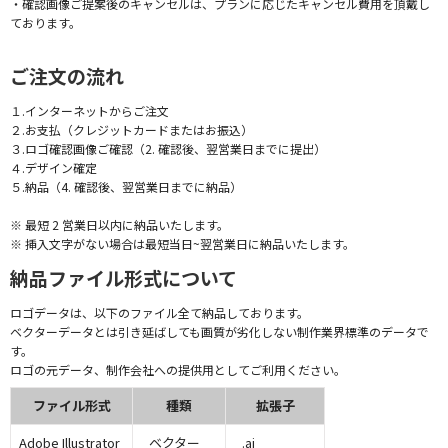
・確認画像ご提案後のキャンセルは、プランに応じたキャンセル費用を頂戴し
ております。
ご注文の流れ
１.インターネットからご注文
２.お支払（クレジットカードまたはお振込）
３.ロゴ確認画像ご確認（2. 確認後、翌営業日までに提出）
４.デザイン確定
５.納品（4. 確認後、翌営業日までに納品）
※ 最短 2 営業日以内に納品いたします。
※ 挿入文字がない場合は最短当日~翌営業日に納品いたします。
納品ファイル形式について
ロゴデータは、以下のファイル全て納品しております。
ベクターデータとは引き延ばしても画質が劣化しない制作業界標準のデータで
す。
ロゴの元データ、制作会社への提供用としてご利用ください。
ファイル形式
種類
拡張子
Adobe Illustrator
ベクター
.ai