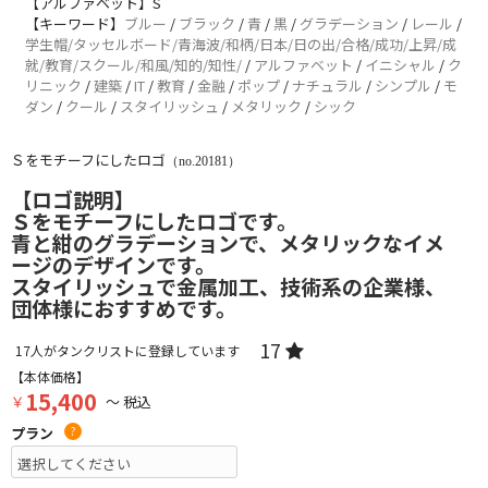
【アルファベット】S
【キーワード】
ブルー
/
ブラック
/
青
/
黒
/
グラデーション
/
レール
/
学生帽/タッセルボード/青海波/和柄/日本/日の出/合格/成功/上昇/成
就/教育/スクール/和風/知的/知性/
/
アルファベット
/
イニシャル
/
ク
リニック
/
建築
/
IT
/
教育
/
金融
/
ポップ
/
ナチュラル
/
シンプル
/
モ
ダン
/
クール
/
スタイリッシュ
/
メタリック
/
シック
Ｓをモチーフにしたロゴ
（no.20181）
【ロゴ説明】
Ｓをモチーフにしたロゴです。
青と紺のグラデーションで、メタリックなイメ
ージのデザインです。
スタイリッシュで金属加工、技術系の企業様、
団体様におすすめです。
17
17
人がタンクリストに登録しています
【本体価格】
15,400
￥
～ 税込
プラン
?