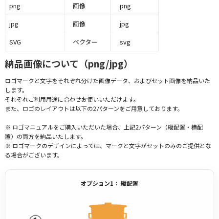
png
画像
.png
jpg
画像
.jpg
SVG
ベクター
.svg
納品画像について（png/jpg）
ロゴマークと文字をそれぞれ分けた画像データ、およびセット画像を納品いた
します。
それぞれご利用用途に合わせお使いいただけます。
また、ロゴのレイアウトは以下の2パターンをご用意しております。
※ ロゴマニュアルをご購入いただいた場合、上記2パターン（縦配置・横配
置）の両方を納品いたします。
※ ロゴマークのデザインによっては、マークと文字がセットのみのご提供とな
る場合がございます。
オプション1： 縦配置