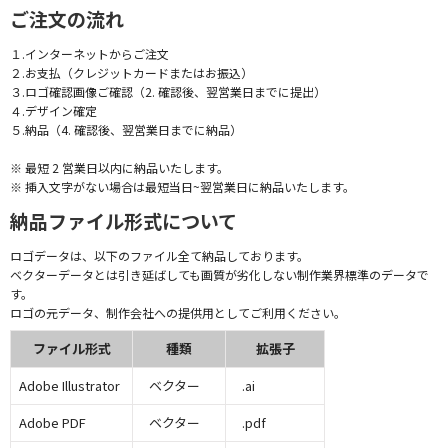
ご注文の流れ
１.インターネットからご注文
２.お支払（クレジットカードまたはお振込）
３.ロゴ確認画像ご確認（2. 確認後、翌営業日までに提出）
４.デザイン確定
５.納品（4. 確認後、翌営業日までに納品）
※ 最短 2 営業日以内に納品いたします。
※ 挿入文字がない場合は最短当日~翌営業日に納品いたします。
納品ファイル形式について
ロゴデータは、以下のファイル全て納品しております。
ベクターデータとは引き延ばしても画質が劣化しない制作業界標準のデータで
す。
ロゴの元データ、制作会社への提供用としてご利用ください。
ファイル形式
種類
拡張子
Adobe Illustrator
ベクター
.ai
Adobe PDF
ベクター
.pdf