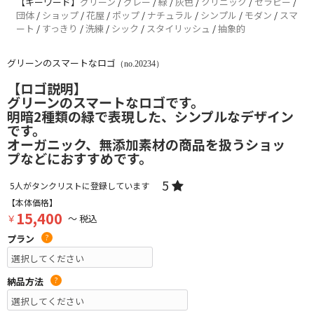
【キーワード】
グリーン
/
グレー
/
緑
/
灰色
/
クリニック
/
セラピー
/
団体
/
ショップ
/
花屋
/
ポップ
/
ナチュラル
/
シンプル
/
モダン
/
スマ
ート
/
すっきり
/
洗練
/
シック
/
スタイリッシュ
/
抽象的
グリーンのスマートなロゴ
（no.20234）
【ロゴ説明】
グリーンのスマートなロゴです。
明暗2種類の緑で表現した、シンプルなデザイン
です。
オーガニック、無添加素材の商品を扱うショッ
プなどにおすすめです。
5
5
人がタンクリストに登録しています
【本体価格】
15,400
￥
～ 税込
プラン
?
納品方法
?