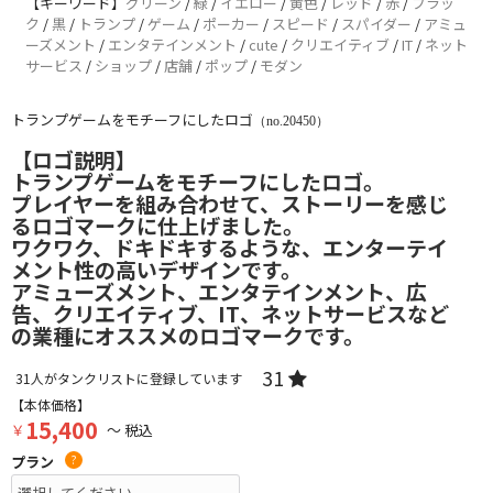
【キーワード】
グリーン
/
緑
/
イエロー
/
黄色
/
レッド
/
赤
/
ブラッ
ク
/
黒
/
トランプ
/
ゲーム
/
ポーカー
/
スピード
/
スパイダー
/
アミュ
ーズメント
/
エンタテインメント
/
cute
/
クリエイティブ
/
IT
/
ネット
サービス
/
ショップ
/
店舗
/
ポップ
/
モダン
トランプゲームをモチーフにしたロゴ
（no.20450）
【ロゴ説明】
トランプゲームをモチーフにしたロゴ。
プレイヤーを組み合わせて、ストーリーを感じ
るロゴマークに仕上げました。
ワクワク、ドキドキするような、エンターテイ
メント性の高いデザインです。
アミューズメント、エンタテインメント、広
告、クリエイティブ、IT、ネットサービスなど
の業種にオススメのロゴマークです。
31
31
人がタンクリストに登録しています
【本体価格】
15,400
￥
～ 税込
プラン
?