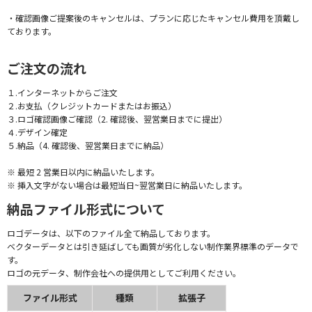
・確認画像ご提案後のキャンセルは、プランに応じたキャンセル費用を頂戴し
ております。
ご注文の流れ
１.インターネットからご注文
２.お支払（クレジットカードまたはお振込）
３.ロゴ確認画像ご確認（2. 確認後、翌営業日までに提出）
４.デザイン確定
５.納品（4. 確認後、翌営業日までに納品）
※ 最短 2 営業日以内に納品いたします。
※ 挿入文字がない場合は最短当日~翌営業日に納品いたします。
納品ファイル形式について
ロゴデータは、以下のファイル全て納品しております。
ベクターデータとは引き延ばしても画質が劣化しない制作業界標準のデータで
す。
ロゴの元データ、制作会社への提供用としてご利用ください。
ファイル形式
種類
拡張子