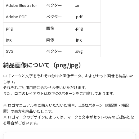
Adobe Illustrator
ベクター
.ai
Adobe PDF
ベクター
.pdf
png
画像
.png
jpg
画像
.jpg
SVG
ベクター
.svg
納品画像について（png/jpg）
ロゴマークと文字をそれぞれ分けた画像データ、およびセット画像を納品いた
します。
それぞれご利用用途に合わせお使いいただけます。
また、ロゴのレイアウトは以下の2パターンをご用意しております。
※ ロゴマニュアルをご購入いただいた場合、上記2パターン（縦配置・横配
置）の両方を納品いたします。
※ ロゴマークのデザインによっては、マークと文字がセットのみのご提供とな
る場合がございます。