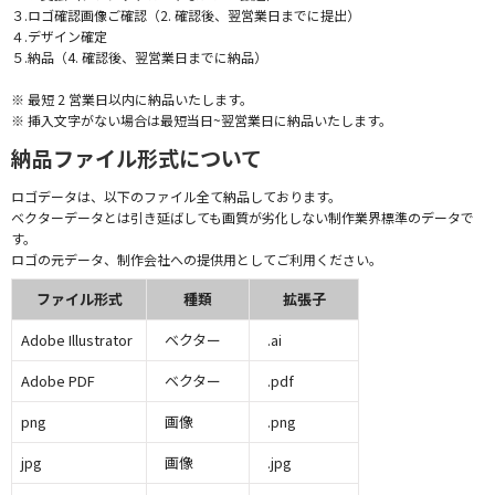
３.ロゴ確認画像ご確認（2. 確認後、翌営業日までに提出）
４.デザイン確定
５.納品（4. 確認後、翌営業日までに納品）
※ 最短 2 営業日以内に納品いたします。
※ 挿入文字がない場合は最短当日~翌営業日に納品いたします。
納品ファイル形式について
ロゴデータは、以下のファイル全て納品しております。
ベクターデータとは引き延ばしても画質が劣化しない制作業界標準のデータで
す。
ロゴの元データ、制作会社への提供用としてご利用ください。
ファイル形式
種類
拡張子
Adobe Illustrator
ベクター
.ai
Adobe PDF
ベクター
.pdf
png
画像
.png
jpg
画像
.jpg