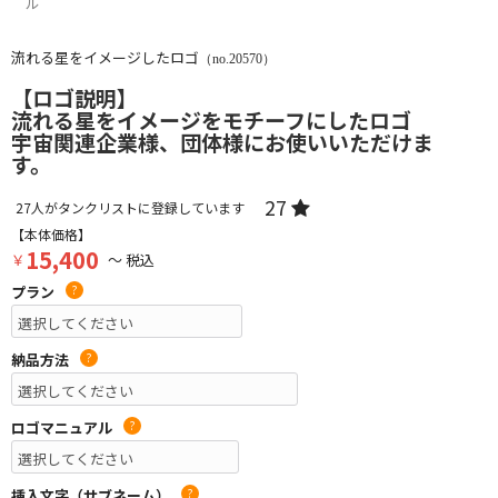
ル
流れる星をイメージしたロゴ
（no.20570）
【ロゴ説明】
流れる星をイメージをモチーフにしたロゴ
宇宙関連企業様、団体様にお使いいただけま
す。
27
27
人がタンクリストに登録しています
【本体価格】
15,400
￥
～ 税込
プラン
?
納品方法
?
ロゴマニュアル
?
挿入文字（サブネーム）
?