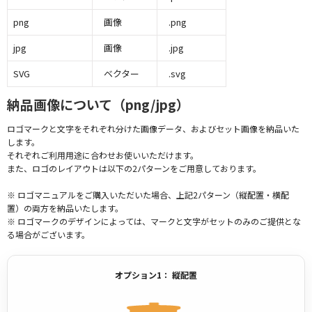
png
画像
.png
jpg
画像
.jpg
SVG
ベクター
.svg
納品画像について（png/jpg）
ロゴマークと文字をそれぞれ分けた画像データ、およびセット画像を納品いた
します。
それぞれご利用用途に合わせお使いいただけます。
また、ロゴのレイアウトは以下の2パターンをご用意しております。
※ ロゴマニュアルをご購入いただいた場合、上記2パターン（縦配置・横配
置）の両方を納品いたします。
※ ロゴマークのデザインによっては、マークと文字がセットのみのご提供とな
る場合がございます。
オプション1： 縦配置