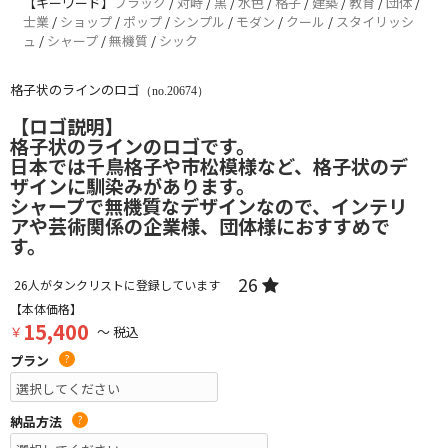
【キーワード】
ブラック
/
対峙
/
黒
/
水色
/
格子
/
建築
/
教育
/
団体
/
士業
/
ショップ
/
ポップ
/
シンプル
/
モダン
/
クール
/
スタイリッシ
ュ
/
シャープ
/
無機質
/
シック
格子状のラインのロゴ
（no.20674）
【ロゴ説明】
格子状のラインのロゴです。
日本では千鳥格子や市松模様など、格子状のデ
ザインに馴染みがあります。
シャープで無機質なデザインなので、インテリ
アや芸術関係の企業様、団体様におすすめで
す。
26
26
人がタンクリストに登録しています
【本体価格】
15,400
￥
～ 税込
プラン
?
納品方法
?