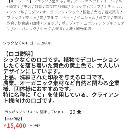
【キーワード】
ブラック
/
整える
/
黒
/
アルファベット
/
イニシャル
/
頭文字
/
美容
/
教育
/
飲食店
/
団体
/
ショップ
/
ポップ
/
ナチュラル
/
シンプル
/
モダン
/
オーガニック
/
シック
/
植物
/
大地
/
観光案内
/
ブラック
/
整える
/
黒
/
アルファベット
/
イニシャル
/
頭文字
/
美容
/
教育
/
飲食店
/
団体
/
ショップ
/
ポップ
/
ナチュラル
/
シンプル
/
モダ
ン
/
オーガニック
/
シック
/
植物
/
大地
/
観光案内
シックなＣのロゴ
（no.20708）
【ロゴ説明】
シックなＣのロゴです。植物でデコレーション
したＣを落ち着いた黄色の黄土色で、大人しい
デザインにしています。
上品、洗練された印象を与えるロゴです。
農業、オーガニック素材など自然と関わる企業
様、団体様におすすめです。
特に名称に「Ｃ」を使用している、クライアン
ト様向けのロゴです。
29
29
人がタンクリストに登録しています
【本体価格】
15,400
￥
～ 税込