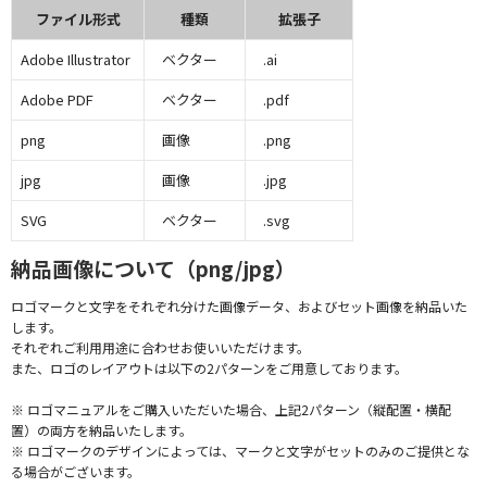
ファイル形式
種類
拡張子
Adobe Illustrator
ベクター
.ai
Adobe PDF
ベクター
.pdf
png
画像
.png
jpg
画像
.jpg
SVG
ベクター
.svg
納品画像について（png/jpg）
ロゴマークと文字をそれぞれ分けた画像データ、およびセット画像を納品いた
します。
それぞれご利用用途に合わせお使いいただけます。
また、ロゴのレイアウトは以下の2パターンをご用意しております。
※ ロゴマニュアルをご購入いただいた場合、上記2パターン（縦配置・横配
置）の両方を納品いたします。
※ ロゴマークのデザインによっては、マークと文字がセットのみのご提供とな
る場合がございます。