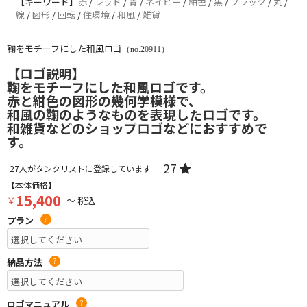
【キーワード】
赤
/
レッド
/
青
/
ネイビー
/
紺色
/
黒
/
ブラック
/
丸
/
線
/
図形
/
回転
/
住環境
/
和風
/
雑貨
鞠をモチーフにした和風ロゴ
（no.20911）
【ロゴ説明】
鞠をモチーフにした和風ロゴです。
赤と紺色の図形の幾何学模様で、
和風の鞠のようなものを表現したロゴです。
和雑貨などのショップロゴなどにおすすめで
す。
27
27
人がタンクリストに登録しています
【本体価格】
15,400
￥
～ 税込
プラン
?
納品方法
?
ロゴマニュアル
?