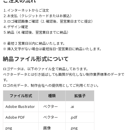
１.インターネットからご注文
２.お支払（クレジットカードまたはお振込）
３.ロゴ確認画像ご確認（2. 確認後、翌営業日までに提出）
４.デザイン確定
５.納品（4. 確認後、翌営業日までに納品）
※ 最短 2 営業日以内に納品いたします。
※ 挿入文字がない場合は最短当日~翌営業日に納品いたします。
納品ファイル形式について
ロゴデータは、以下のファイル全て納品しております。
ベクターデータとは引き延ばしても画質が劣化しない制作業界標準のデータで
す。
ロゴの元データ、制作会社への提供用としてご利用ください。
ファイル形式
種類
拡張子
Adobe Illustrator
ベクター
.ai
Adobe PDF
ベクター
.pdf
png
画像
.png