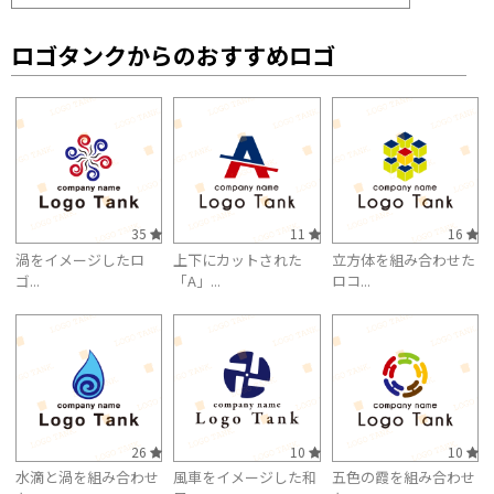
ロゴタンクからのおすすめロゴ
35
11
16
渦をイメージしたロ
上下にカットされた
立方体を組み合わせた
ゴ...
「A」...
ロコ...
26
10
10
水滴と渦を組み合わせ
風車をイメージした和
五色の霞を組み合わせ