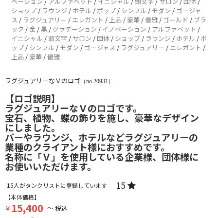
ベーション
/
アルファベット
/
イニシャル
/
頭文字
/
サロン
/
団体
/
ショップ
/
ラウンジ
/
ホテル
/
ポップ
/
シンプル
/
モダン
/
ゴージャ
ス
/
ラグジュアリー
/
エレガント
/
上品
/
豪華
/
優雅
/
ゴールド
/
ブラ
ック
/
金
/
黒
/
グラデーション
/
イノベーション
/
アルファベット
/
イニシャル
/
頭文字
/
サロン
/
団体
/
ショップ
/
ラウンジ
/
ホテル
/
ポ
ップ
/
シンプル
/
モダン
/
ゴージャス
/
ラグジュアリー
/
エレガント
/
上品
/
豪華
/
優雅
ラグジュアリーなＶのロゴ
（no.20931）
【ロゴ説明】
ラグジュアリーなＶのロゴです。
宝石、植物、蝶の飾りを施し、豪華なデザイン
にしました。
バーやラウンジ、ホテルなどラグジュアリーの
業種のクライアント様におすすめです。
名称に「Ｖ」を使用している企業様、団体様に
お使いいただけます。
15
15
人がタンクリストに登録しています
【本体価格】
15,400
￥
～ 税込