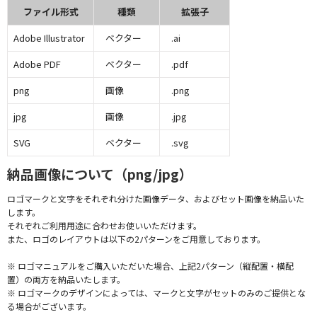
ファイル形式
種類
拡張子
Adobe Illustrator
ベクター
.ai
Adobe PDF
ベクター
.pdf
png
画像
.png
jpg
画像
.jpg
SVG
ベクター
.svg
納品画像について（png/jpg）
ロゴマークと文字をそれぞれ分けた画像データ、およびセット画像を納品いた
します。
それぞれご利用用途に合わせお使いいただけます。
また、ロゴのレイアウトは以下の2パターンをご用意しております。
※ ロゴマニュアルをご購入いただいた場合、上記2パターン（縦配置・横配
置）の両方を納品いたします。
※ ロゴマークのデザインによっては、マークと文字がセットのみのご提供とな
る場合がございます。