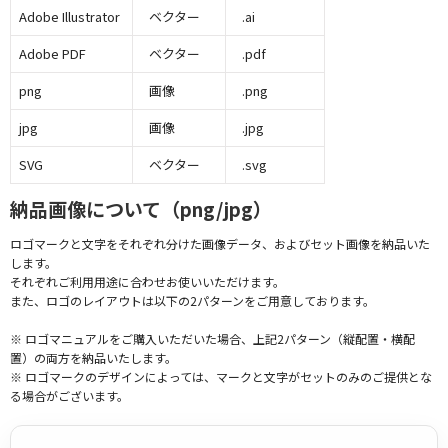
Adobe Illustrator
ベクター
.ai
Adobe PDF
ベクター
.pdf
png
画像
.png
jpg
画像
.jpg
SVG
ベクター
.svg
納品画像について（png/jpg）
ロゴマークと文字をそれぞれ分けた画像データ、およびセット画像を納品いた
します。
それぞれご利用用途に合わせお使いいただけます。
また、ロゴのレイアウトは以下の2パターンをご用意しております。
※ ロゴマニュアルをご購入いただいた場合、上記2パターン（縦配置・横配
置）の両方を納品いたします。
※ ロゴマークのデザインによっては、マークと文字がセットのみのご提供とな
る場合がございます。