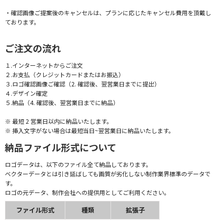
・確認画像ご提案後のキャンセルは、プランに応じたキャンセル費用を頂戴し
ております。
ご注文の流れ
１.インターネットからご注文
２.お支払（クレジットカードまたはお振込）
３.ロゴ確認画像ご確認（2. 確認後、翌営業日までに提出）
４.デザイン確定
５.納品（4. 確認後、翌営業日までに納品）
※ 最短 2 営業日以内に納品いたします。
※ 挿入文字がない場合は最短当日~翌営業日に納品いたします。
納品ファイル形式について
ロゴデータは、以下のファイル全て納品しております。
ベクターデータとは引き延ばしても画質が劣化しない制作業界標準のデータで
す。
ロゴの元データ、制作会社への提供用としてご利用ください。
ファイル形式
種類
拡張子