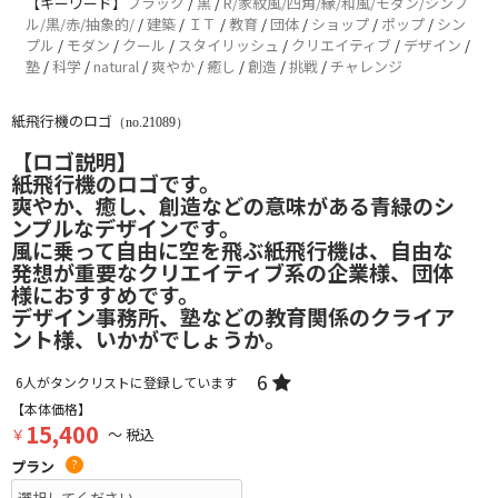
【キーワード】
ブラック
/
黒
/
R/家紋風/四角/縁/和風/モダン/シンプ
ル/黒/赤/抽象的/
/
建築
/
ＩＴ
/
教育
/
団体
/
ショップ
/
ポップ
/
シン
プル
/
モダン
/
クール
/
スタイリッシュ
/
クリエイティブ
/
デザイン
/
塾
/
科学
/
natural
/
爽やか
/
癒し
/
創造
/
挑戦
/
チャレンジ
紙飛行機のロゴ
（no.21089）
【ロゴ説明】
紙飛行機のロゴです。
爽やか、癒し、創造などの意味がある青緑のシ
ンプルなデザインです。
風に乗って自由に空を飛ぶ紙飛行機は、自由な
発想が重要なクリエイティブ系の企業様、団体
様におすすめです。
デザイン事務所、塾などの教育関係のクライア
ント様、いかがでしょうか。
6
6
人がタンクリストに登録しています
【本体価格】
15,400
￥
～ 税込
プラン
?