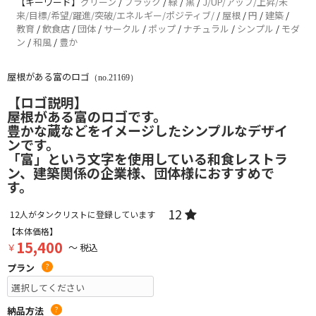
【キーワード】
グリーン
/
ブラック
/
緑
/
黒
/
J/UP/アップ/上昇/未
来/目標/希望/躍進/突破/エネルギー/ポジティブ/
/
屋根
/
円
/
建築
/
教育
/
飲食店
/
団体
/
サークル
/
ポップ
/
ナチュラル
/
シンプル
/
モダ
ン
/
和風
/
豊か
屋根がある富のロゴ
（no.21169）
【ロゴ説明】
屋根がある富のロゴです。
豊かな蔵などをイメージしたシンプルなデザイ
ンです。
「富」という文字を使用している和食レストラ
ン、建築関係の企業様、団体様におすすめで
す。
12
12
人がタンクリストに登録しています
【本体価格】
15,400
￥
～ 税込
プラン
?
納品方法
?