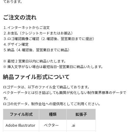
ております。
ご注文の流れ
１.インターネットからご注文
２.お支払（クレジットカードまたはお振込）
３.ロゴ確認画像ご確認（2. 確認後、翌営業日までに提出）
４.デザイン確定
５.納品（4. 確認後、翌営業日までに納品）
※ 最短 2 営業日以内に納品いたします。
※ 挿入文字がない場合は最短当日~翌営業日に納品いたします。
納品ファイル形式について
ロゴデータは、以下のファイル全て納品しております。
ベクターデータとは引き延ばしても画質が劣化しない制作業界標準のデータで
す。
ロゴの元データ、制作会社への提供用としてご利用ください。
ファイル形式
種類
拡張子
Adobe Illustrator
ベクター
.ai