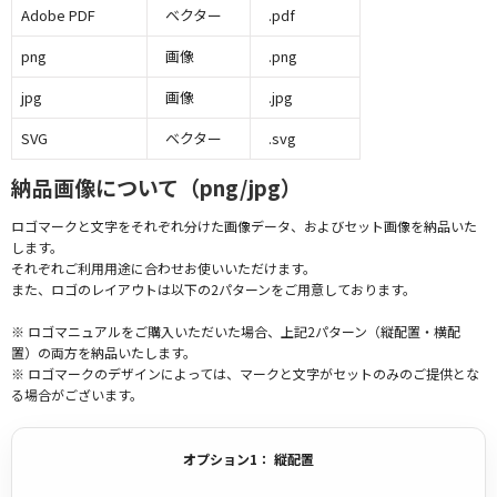
Adobe PDF
ベクター
.pdf
png
画像
.png
jpg
画像
.jpg
SVG
ベクター
.svg
納品画像について（png/jpg）
ロゴマークと文字をそれぞれ分けた画像データ、およびセット画像を納品いた
します。
それぞれご利用用途に合わせお使いいただけます。
また、ロゴのレイアウトは以下の2パターンをご用意しております。
※ ロゴマニュアルをご購入いただいた場合、上記2パターン（縦配置・横配
置）の両方を納品いたします。
※ ロゴマークのデザインによっては、マークと文字がセットのみのご提供とな
る場合がございます。
オプション1： 縦配置