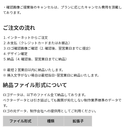
・確認画像ご提案後のキャンセルは、プランに応じたキャンセル費用を頂戴し
ております。
ご注文の流れ
１.インターネットからご注文
２.お支払（クレジットカードまたはお振込）
３.ロゴ確認画像ご確認（2. 確認後、翌営業日までに提出）
４.デザイン確定
５.納品（4. 確認後、翌営業日までに納品）
※ 最短 2 営業日以内に納品いたします。
※ 挿入文字がない場合は最短当日~翌営業日に納品いたします。
納品ファイル形式について
ロゴデータは、以下のファイル全て納品しております。
ベクターデータとは引き延ばしても画質が劣化しない制作業界標準のデータで
す。
ロゴの元データ、制作会社への提供用としてご利用ください。
ファイル形式
種類
拡張子