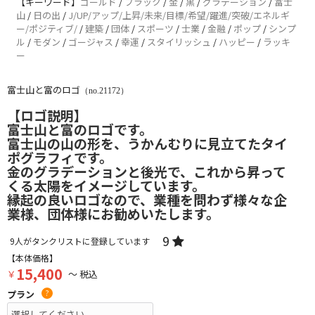
【キーワード】
ゴールド
/
ブラック
/
金
/
黒
/
グラデーション
/
富士
山
/
日の出
/
J/UP/アップ/上昇/未来/目標/希望/躍進/突破/エネルギ
ー/ポジティブ/
/
建築
/
団体
/
スポーツ
/
士業
/
金融
/
ポップ
/
シンプ
ル
/
モダン
/
ゴージャス
/
幸運
/
スタイリッシュ
/
ハッピー
/
ラッキ
ー
富士山と富のロゴ
（no.21172）
【ロゴ説明】
富士山と富のロゴです。
富士山の山の形を、うかんむりに見立てたタイ
ポグラフィです。
金のグラデーションと後光で、これから昇って
くる太陽をイメージしています。
縁起の良いロゴなので、業種を問わず様々な企
業様、団体様にお勧めいたします。
9
9
人がタンクリストに登録しています
【本体価格】
15,400
￥
～ 税込
プラン
?