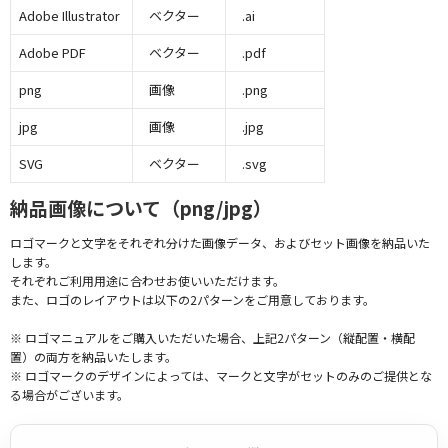
Adobe Illustrator
ベクター
.ai
Adobe PDF
ベクター
.pdf
png
画像
.png
jpg
画像
.jpg
SVG
ベクター
.svg
納品画像について（png/jpg）
ロゴマークと文字をそれぞれ分けた画像データ、およびセット画像を納品いた
します。
それぞれご利用用途に合わせお使いいただけます。
また、ロゴのレイアウトは以下の2パターンをご用意しております。
※ ロゴマニュアルをご購入いただいた場合、上記2パターン（縦配置・横配
置）の両方を納品いたします。
※ ロゴマークのデザインによっては、マークと文字がセットのみのご提供とな
る場合がございます。