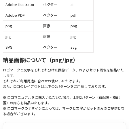
Adobe Illustrator
ベクター
.ai
Adobe PDF
ベクター
.pdf
png
画像
.png
jpg
画像
.jpg
SVG
ベクター
.svg
納品画像について（png/jpg）
ロゴマークと文字をそれぞれ分けた画像データ、およびセット画像を納品いた
します。
それぞれご利用用途に合わせお使いいただけます。
また、ロゴのレイアウトは以下の2パターンをご用意しております。
※ ロゴマニュアルをご購入いただいた場合、上記2パターン（縦配置・横配
置）の両方を納品いたします。
※ ロゴマークのデザインによっては、マークと文字がセットのみのご提供とな
る場合がございます。