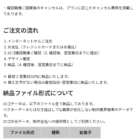
・確認画像ご提案後のキャンセルは、プランに応じたキャンセル費用を頂戴し
ております。
ご注文の流れ
１.インターネットからご注文
２.お支払（クレジットカードまたはお振込）
３.ロゴ確認画像ご確認（2. 確認後、翌営業日までに提出）
４.デザイン確定
５.納品（4. 確認後、翌営業日までに納品）
※ 最短 2 営業日以内に納品いたします。
※ 挿入文字がない場合は最短当日~翌営業日に納品いたします。
納品ファイル形式について
ロゴデータは、以下のファイル全て納品しております。
ベクターデータとは引き延ばしても画質が劣化しない制作業界標準のデータで
す。
ロゴの元データ、制作会社への提供用としてご利用ください。
ファイル形式
種類
拡張子