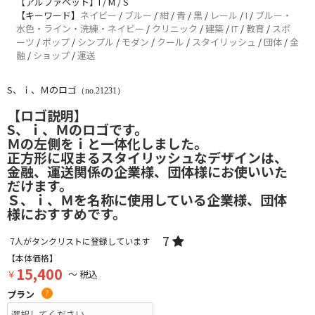
【アルファベット】I / M / S
【キーワード】
ネイビー
/
ブルー
/
紺
/
青
/
黒
/
レール
/
I
/
ブルー・
水色・ライン・洗練・ネイビー
/
クリニック
/
建築
/
IT
/
教育
/
スポ
ーツ
/
ポップ
/
シンプル
/
モダン
/
クール
/
スタイリッシュ
/
団体
/
金
融
/
ショップ
/
運送
S、ｉ、Ｍのロゴ
（no.21231）
【ロゴ説明】
S、ｉ、Ｍのロゴです。
Ｍの左側をｉと一体化しました。
正方形に収まるスタイリッシュなデザインは、
金融、運送関係の企業様、団体様にお使いいた
だけます。
Ｓ、ｉ、Ｍを名称に使用している企業様、団体
様におすすめです。
7
7
人がタンクリストに登録しています
【本体価格】
15,400
￥
～ 税込
プラン
?