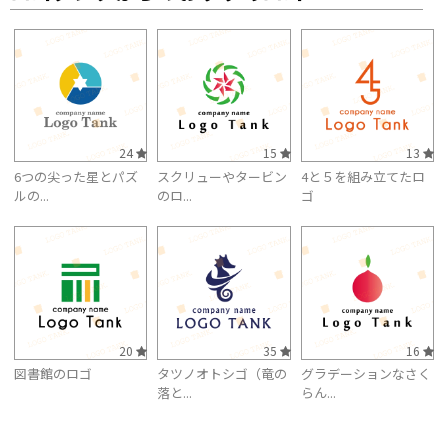
24
15
13
6つの尖った星とパズ
スクリューやタービン
4と５を組み立てたロ
ルの...
のロ...
ゴ
20
35
16
図書館のロゴ
タツノオトシゴ（竜の
グラデーションなさく
落と...
らん...