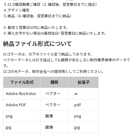
３.ロゴ確認画像ご確認（2. 確認後、翌営業日までに提出）
４.デザイン確定
５.納品（4. 確認後、翌営業日までに納品）
※ 最短 2 営業日以内に納品いたします。
※ 挿入文字がない場合は最短当日~翌営業日に納品いたします。
納品ファイル形式について
ロゴデータは、以下のファイル全て納品しております。
ベクターデータとは引き延ばしても画質が劣化しない制作業界標準のデータで
す。
ロゴの元データ、制作会社への提供用としてご利用ください。
ファイル形式
種類
拡張子
Adobe Illustrator
ベクター
.ai
Adobe PDF
ベクター
.pdf
png
画像
.png
jpg
画像
.jpg