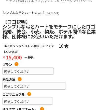
ョップ
/
店舗
/
/
/
ポップ
/
/
/
シンプル
/
/
/
モダン
/
/
/
クール
シンブルな弓とハートのロゴ
（no.21270）
【ロゴ説明】
シンブルな弓とハートをモチーフにしたロゴ
結婚、教会、小売、物販、ホテル関係な企業
様、団体様にお使いいただけます。
16
16
人がタンクリストに登録しています
【本体価格】
15,400
￥
～ 税込
プラン
?
納品方法
?
ロゴマニュアル
?
挿入文字（サブネーム）
?