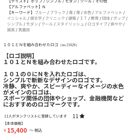
【テイスト】ポップ / シンプル / モダン / クール / その他
【アルファベット】N
【キーワード】
ブルー
/
ブラック
/
青
/
黒
/
水色
/
アルファベット
/
イニシャル
/
頭文字
/
クリニック
/
建築
/
ＩＴ
/
教育
/
団体
/
ポップ
/
シンプル
/
モダン
/
クール
/
スタイリッシュ
/
ロゴタイプ
/
爽やか
/
誠実
/
真面目
１０１とＮを組み合わせたロゴ
（no.21626）
【ロゴ説明】
１０１とＮを組み合わせたロゴです。
１０１の０にＮを入れたロゴは、
シンプルで斬新なデザインのロゴです。
冷静、爽やか、スピーディーなイメージの水色
がメインのロゴは、
スポーツ関係の団体やショップ、金融機関など
におすすめのロゴマークです。
11
11
人がタンクリストに登録しています
【本体価格】
15,400
￥
～ 税込