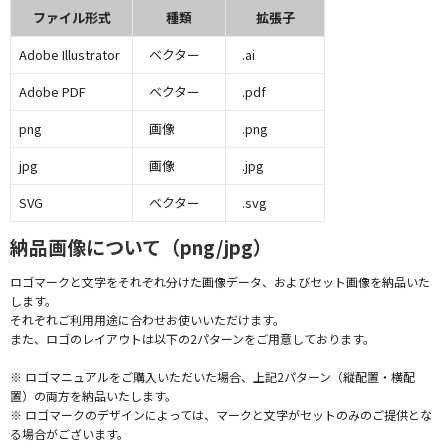
ファイル形式
種類
拡張子
Adobe Illustrator
ベクター
.ai
Adobe PDF
ベクター
.pdf
png
画像
.png
jpg
画像
.jpg
SVG
ベクター
.svg
納品画像について（png/jpg）
ロゴマークと文字をそれぞれ分けた画像データ、およびセット画像を納品いた
します。
それぞれご利用用途に合わせお使いいただけます。
また、ロゴのレイアウトは以下の2パターンをご用意しております。
※ ロゴマニュアルをご購入いただいた場合、上記2パターン（縦配置・横配
置）の両方を納品いたします。
※ ロゴマークのデザインによっては、マークと文字がセットのみのご提供とな
る場合がございます。