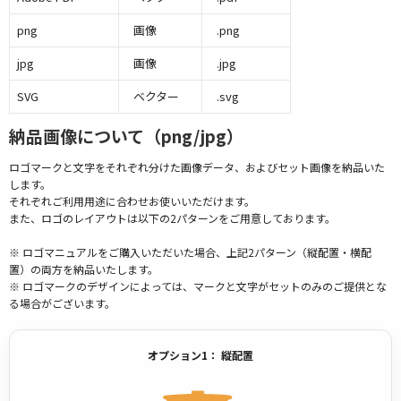
png
画像
.png
jpg
画像
.jpg
SVG
ベクター
.svg
納品画像について（png/jpg）
ロゴマークと文字をそれぞれ分けた画像データ、およびセット画像を納品いた
します。
それぞれご利用用途に合わせお使いいただけます。
また、ロゴのレイアウトは以下の2パターンをご用意しております。
※ ロゴマニュアルをご購入いただいた場合、上記2パターン（縦配置・横配
置）の両方を納品いたします。
※ ロゴマークのデザインによっては、マークと文字がセットのみのご提供とな
る場合がございます。
オプション1： 縦配置