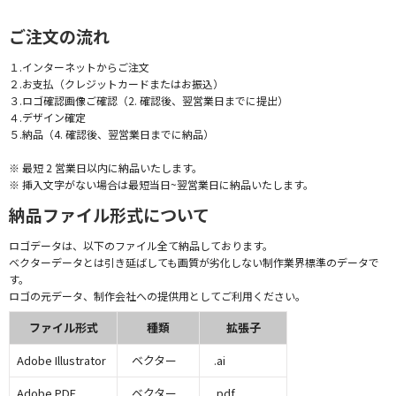
ご注文の流れ
１.インターネットからご注文
２.お支払（クレジットカードまたはお振込）
３.ロゴ確認画像ご確認（2. 確認後、翌営業日までに提出）
４.デザイン確定
５.納品（4. 確認後、翌営業日までに納品）
※ 最短 2 営業日以内に納品いたします。
※ 挿入文字がない場合は最短当日~翌営業日に納品いたします。
納品ファイル形式について
ロゴデータは、以下のファイル全て納品しております。
ベクターデータとは引き延ばしても画質が劣化しない制作業界標準のデータで
す。
ロゴの元データ、制作会社への提供用としてご利用ください。
ファイル形式
種類
拡張子
Adobe Illustrator
ベクター
.ai
Adobe PDF
ベクター
.pdf