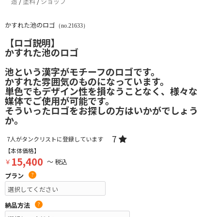
造
/
塗料
/
ショップ
かすれた池のロゴ
（no.21633）
【ロゴ説明】
かすれた池のロゴ
池という漢字がモチーフのロゴです。
かすれた雰囲気のものになっています。
単色でもデザイン性を損なうことなく、様々な
媒体でご使用が可能です。
そういったロゴをお探しの方はいかがでしょう
か。
7
7
人がタンクリストに登録しています
【本体価格】
15,400
￥
～ 税込
プラン
?
納品方法
?