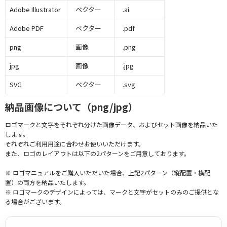
Adobe Illustrator
ベクター
.ai
Adobe PDF
ベクター
.pdf
png
画像
.png
jpg
画像
.jpg
SVG
ベクター
.svg
納品画像について（png/jpg）
ロゴマークと文字をそれぞれ分けた画像データ、およびセット画像を納品いた
します。
それぞれご利用用途に合わせお使いいただけます。
また、ロゴのレイアウトは以下の2パターンをご用意しております。
※ ロゴマニュアルをご購入いただいた場合、上記2パターン（縦配置・横配
置）の両方を納品いたします。
※ ロゴマークのデザインによっては、マークと文字がセットのみのご提供とな
る場合がございます。