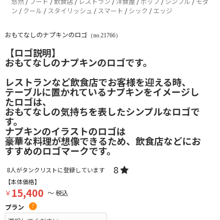
悠然
/
フード
/
飲食店
/
レストラン
/
洋食屋
/
ポップ
/
シンプル
/
モダ
ン
/
クール
/
スタイリッシュ
/
スマート
/
シック
/
エッジ
おもてなしのナプキンのロゴ
（no.21766）
【ロゴ説明】
おもてなしのナプキンのロゴです。
レストランなど飲食店でお客様を迎える時、
テーブルに置かれているナプキンをイメージし
たロゴは、
おもてなしの気持ちを表したシンプルなロゴで
す。
ナプキンのイラストのロゴは
豪華な料理が想像できるため、飲食店などにお
すすめのロゴマークです。
8
8
人がタンクリストに登録しています
【本体価格】
15,400
￥
～ 税込
プラン
?