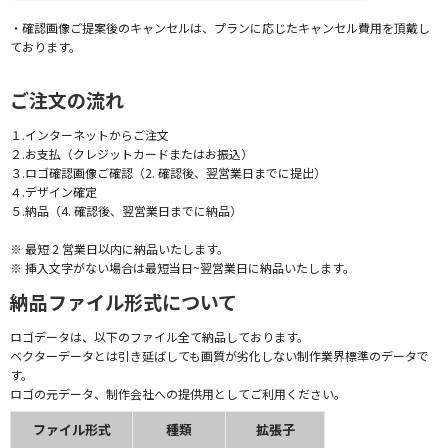
・確認画像ご提案後のキャンセルは、プランに応じたキャンセル費用を頂戴し
ております。
ご注文の流れ
１.インターネットからご注文
２.お支払（クレジットカードまたはお振込）
３.ロゴ確認画像ご確認（2. 確認後、翌営業日までに提出）
４.デザイン確定
５.納品（4. 確認後、翌営業日までに納品）
※ 最短 2 営業日以内に納品いたします。
※ 挿入文字がない場合は最短当日~翌営業日に納品いたします。
納品ファイル形式について
ロゴデータは、以下のファイル全て納品しております。
ベクターデータとは引き延ばしても画質が劣化しない制作業界標準のデータで
す。
ロゴの元データ、制作会社への提供用としてご利用ください。
ファイル形式
種類
拡張子