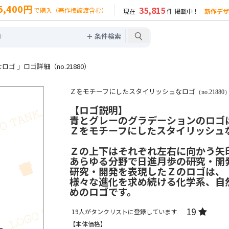
5,400円
35,815
で購入（著作権譲渡含む）
現在
件 掲載中！
新作デザ
＋ 条件検索
 」ロゴ詳細（no.21880）
Ｚをモチーフにしたスタイリッシュなロゴ
（no.21880
【ロゴ説明】
青とグレーのグラデーションのロゴ
Ｚをモチーフにしたスタイリッシュ
Ｚの上下はそれぞれ左右に向かう矢
あらゆる分野で日進月歩の研究・開
研究・開発を表現したＺのロゴは、
様々な進化を求め続ける化学系、自
めのロゴです。
19
19
人がタンクリストに登録しています
【本体価格】