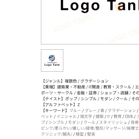
【ジャンル】複数色 / グラデーション
【業種】建築業・不動産 / IT関連 / 教育・スクール / エ
ポーツ・サークル / 金融・証券 / ショップ・店舗 / そ
【テイスト】ポップ / シンプル / モダン / クール / そ
【アルファベット】Z
【キーワード】
ブルー
/
グレー
/
青
/
グラデーション
ベット
/
イニシャル
/
頭文字
/
建築
/
IT
/
教育
/
団体
/
プ
/
シンプル
/
モダン
/
クール
/
スタイリッシュ
/
背骨
ピンク/柔らかい/優しい/接骨/整形/マッサージ/按摩士
クリニック/鍼灸/
/
精密
/
堅実