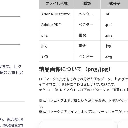
ファイル形式
種類
拡張子
Adobe Illustrator
ベクター
.ai
Adobe PDF
ベクター
.pdf
png
画像
.png
jpg
画像
.jpg
SVG
ベクター
.svg
す。1. ク
納品画像について（png/jpg）
客様のご負担と
ロゴマークと文字をそれぞれ分けた画像データ、およびセ
それぞれご利用用途に合わせお使いいただけます。
また、ロゴのレイアウトは以下の2パターンをご用意して
※ ロゴマニュアルをご購入いただいた場合、上記2パタ
す。
※ ロゴマークのデザインによっては、マークと文字がセ
為、納品後お
。商標登録申