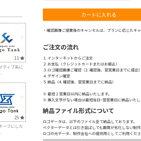
・確認画像ご提案後のキャンセルは、プランに応じたキャ
ご注文の流れ
11
１.インターネットからご注文
２.お支払（クレジットカードまたはお振込）
イティブ系に
３.ロゴ確認画像ご確認（2. 確認後、翌営業日までに提出
.
４.デザイン確定
５.納品（4. 確認後、翌営業日までに納品）
※ 最短 2 営業日以内に納品いたします。
※ 挿入文字がない場合は最短当日~翌営業日に納品いたし
納品ファイル形式について
25
ロゴデータは、以下のファイル全て納品しております。
チーフにした
ベクターデータとは引き延ばしても画質が劣化しない制作
.
ロゴの元データ、制作会社への提供用としてご利用くださ