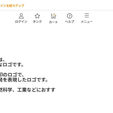
インを続々アップ
0
?
ログイン
タンク
ヘルプ
メニュー
カート
）
は、
なロゴです。
印のロゴで、
発を表現したロゴです。
然科学、工業などにおすす