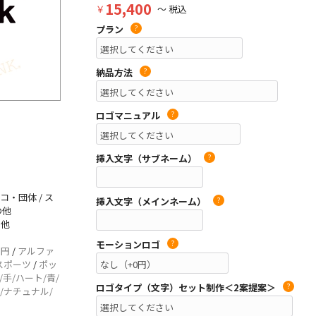
15,400
￥
～ 税込
プラン
?
納品方法
?
ロゴマニュアル
?
挿入文字（サブネーム）
?
コ・団体 / ス
挿入文字（メインネーム）
?
の他
の他
モーションロゴ
?
/
円
/
アルファ
スポーツ
/
ポッ
/手/ハート/青/
ロゴタイプ（文字）セット制作＜2案提案＞
?
/ナチュナル/