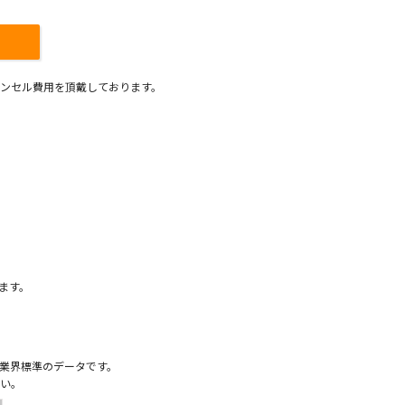
ンセル費用を頂戴しております。
）
ます。
業界標準のデータです。
い。