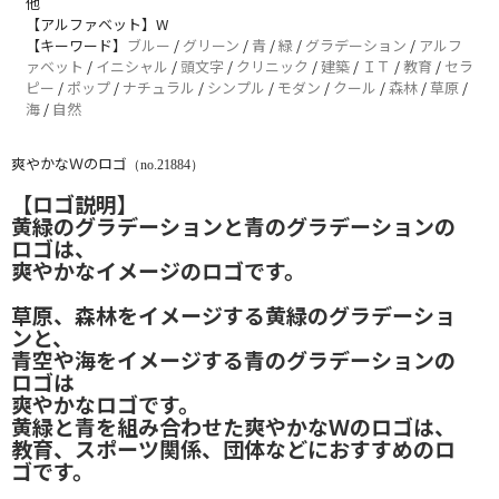
他
【アルファベット】W
【キーワード】
ブルー
/
グリーン
/
青
/
緑
/
グラデーション
/
アルフ
ァベット
/
イニシャル
/
頭文字
/
クリニック
/
建築
/
ＩＴ
/
教育
/
セラ
ピー
/
ポップ
/
ナチュラル
/
シンプル
/
モダン
/
クール
/
森林
/
草原
/
海
/
自然
爽やかなＷのロゴ
（no.21884）
【ロゴ説明】
黄緑のグラデーションと青のグラデーションの
ロゴは、
爽やかなイメージのロゴです。
草原、森林をイメージする黄緑のグラデーショ
ンと、
青空や海をイメージする青のグラデーションの
ロゴは
爽やかなロゴです。
黄緑と青を組み合わせた爽やかなＷのロゴは、
教育、スポーツ関係、団体などにおすすめのロ
ゴです。