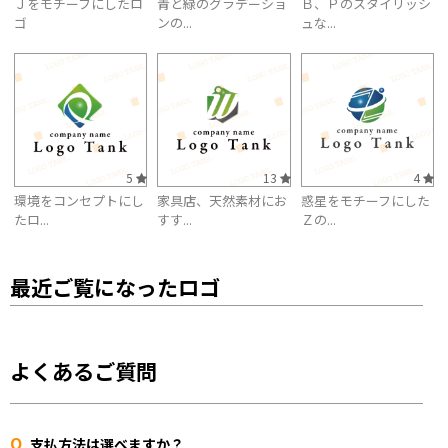
Ｊをモチーフにしたロ
青と緑のグラデーショ
Ｂ、Ｐのスタイリッシ
ゴ
ンの...
ュな...
5
13
4
環境をコンセプトにし
家具店、天然素材にお
惑星をモチーフにした
たロ...
すす...
Ｚの...
最近ご覧になったロゴ
よくあるご質問
Q
支払方法は選べますか？