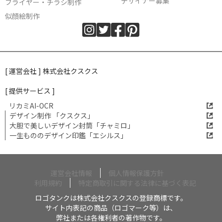
デザイナー募集
フライヤー・チラシ制作
似顔絵制作
[ 運営会社 ] 株式会社クスクス
[ 提供サービス ]
リカミAI-OCR
デザイン制作 「クスクス」
大胆で美しいデザイン封筒「チャミロ」
一生もののデザイン印鑑「エシルス」
運営会社情報
個人情報保護方針
利用規約
特定商取引に関する法律に基づく表記
ロゴタンクは株式会社クスクスの登録商標です。
サイト内表記の商品（ロゴマーク等）は、
弊社または各権利者の著作物です。