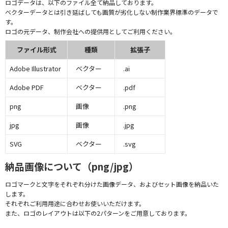
ロゴデータは、以下のファイル全て納品しております。
ベクターデータとは引き延ばしても画質が劣化しない制作業界標準のデータで
す。
ロゴの元データ、制作会社への提供用としてご利用ください。
ファイル形式
種類
拡張子
Adobe Illustrator
ベクター
.ai
Adobe PDF
ベクター
.pdf
png
画像
.png
jpg
画像
.jpg
SVG
ベクター
.svg
納品画像について（png/jpg）
ロゴマークと文字をそれぞれ分けた画像データ、およびセット画像を納品いた
します。
それぞれご利用用途に合わせお使いいただけます。
また、ロゴのレイアウトは以下の2パターンをご用意しております。