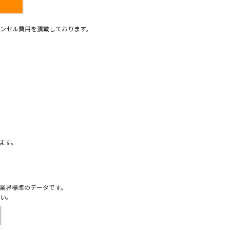
ンセル費用を頂戴しております。
）
ます。
業界標準のデータです。
い。