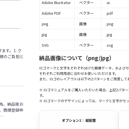
Adobe Illustrator
ベクター
.ai
Adobe PDF
ベクター
.pdf
png
画像
.png
jpg
画像
.jpg
SVG
ベクター
.svg
す。1. ク
客様のご負担と
納品画像について（png/jpg）
ロゴマークと文字をそれぞれ分けた画像データ、およびセ
それぞれご利用用途に合わせお使いいただけます。
また、ロゴのレイアウトは以下の2パターンをご用意して
※ ロゴマニュアルをご購入いただいた場合、上記2パタ
す。
※ ロゴマークのデザインによっては、マークと文字がセ
為、納品後お
。商標登録申
…
オプション1： 縦配置