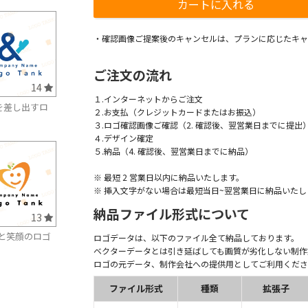
・確認画像ご提案後のキャンセルは、プランに応じたキャ
ご注文の流れ
14
１.インターネットからご注文
を差し出すロ
２.お支払（クレジットカードまたはお振込）
３.ロゴ確認画像ご確認（2. 確認後、翌営業日までに提出
４.デザイン確定
５.納品（4. 確認後、翌営業日までに納品）
※ 最短 2 営業日以内に納品いたします。
※ 挿入文字がない場合は最短当日~翌営業日に納品いたし
納品ファイル形式について
13
と笑顔のロゴ
ロゴデータは、以下のファイル全て納品しております。
ベクターデータとは引き延ばしても画質が劣化しない制作
ロゴの元データ、制作会社への提供用としてご利用くださ
ファイル形式
種類
拡張子