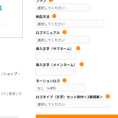
プラン
納品方法
?
ロゴマニュアル
?
挿入文字（サブネーム）
?
挿入文字（メインネーム）
?
 / ショップ・
モーションロゴ
?
ク
/
IT
/
教育
/
子
ロゴタイプ（文字）セット制作＜2案提案＞
?