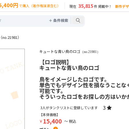
5,400円
35,815
で購入（著作権譲渡含む）
現在
件 掲載中！
新作デザ
＋ 条件検索
.21981）
キュートな青い鳥のロゴ
（no.21981）
【ロゴ説明】
キュートな青い鳥のロゴ
鳥をイメージしたロゴです。
単色でもデザイン性を損なうことな
可能です。
そういったロゴをお探しの方はいか
3
3
人がタンクリストに登録しています
【本体価格】
15,400
￥
～ 税込
?