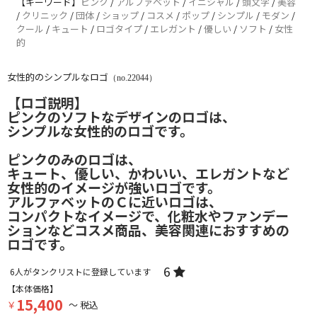
【キーワード】
ピンク
/
アルファベット
/
イニシャル
/
頭文字
/
美容
/
クリニック
/
団体
/
ショップ
/
コスメ
/
ポップ
/
シンプル
/
モダン
/
クール
/
キュート
/
ロゴタイプ
/
エレガント
/
優しい
/
ソフト
/
女性
的
女性的のシンプルなロゴ
（no.22044）
【ロゴ説明】
ピンクのソフトなデザインのロゴは、
シンプルな女性的のロゴです。
ピンクのみのロゴは、
キュート、優しい、かわいい、エレガントなど
女性的のイメージが強いロゴです。
アルファベットのＣに近いロゴは、
コンパクトなイメージで、化粧水やファンデー
ションなどコスメ商品、美容関連におすすめの
ロゴです。
6
6
人がタンクリストに登録しています
【本体価格】
15,400
￥
～ 税込