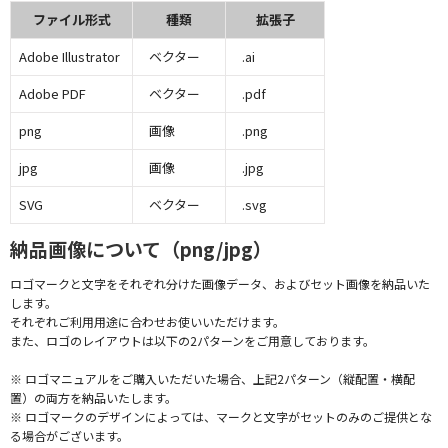
ファイル形式
種類
拡張子
Adobe Illustrator
ベクター
.ai
Adobe PDF
ベクター
.pdf
png
画像
.png
jpg
画像
.jpg
SVG
ベクター
.svg
納品画像について（png/jpg）
ロゴマークと文字をそれぞれ分けた画像データ、およびセット画像を納品いた
します。
それぞれご利用用途に合わせお使いいただけます。
また、ロゴのレイアウトは以下の2パターンをご用意しております。
※ ロゴマニュアルをご購入いただいた場合、上記2パターン（縦配置・横配
置）の両方を納品いたします。
※ ロゴマークのデザインによっては、マークと文字がセットのみのご提供とな
る場合がございます。