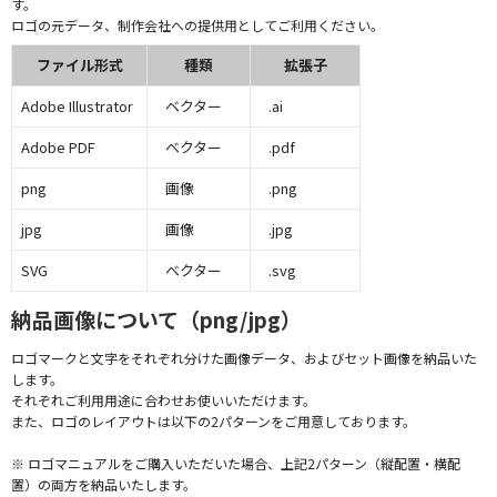
す。
ロゴの元データ、制作会社への提供用としてご利用ください。
ファイル形式
種類
拡張子
Adobe Illustrator
ベクター
.ai
Adobe PDF
ベクター
.pdf
png
画像
.png
jpg
画像
.jpg
SVG
ベクター
.svg
納品画像について（png/jpg）
ロゴマークと文字をそれぞれ分けた画像データ、およびセット画像を納品いた
します。
それぞれご利用用途に合わせお使いいただけます。
また、ロゴのレイアウトは以下の2パターンをご用意しております。
※ ロゴマニュアルをご購入いただいた場合、上記2パターン（縦配置・横配
置）の両方を納品いたします。