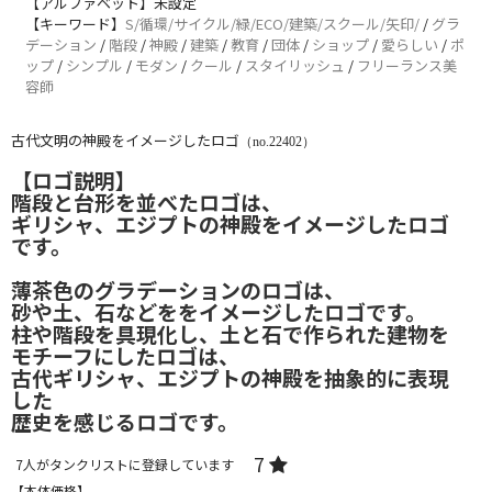
【アルファベット】未設定
【キーワード】
S/循環/サイクル/緑/ECO/建築/スクール/矢印/
/
グラ
デーション
/
階段
/
神殿
/
建築
/
教育
/
団体
/
ショップ
/
愛らしい
/
ポ
ップ
/
シンプル
/
モダン
/
クール
/
スタイリッシュ
/
フリーランス美
容師
古代文明の神殿をイメージしたロゴ
（no.22402）
【ロゴ説明】
階段と台形を並べたロゴは、
ギリシャ、エジプトの神殿をイメージしたロゴ
です。
薄茶色のグラデーションのロゴは、
砂や土、石などををイメージしたロゴです。
柱や階段を具現化し、土と石で作られた建物を
モチーフにしたロゴは、
古代ギリシャ、エジプトの神殿を抽象的に表現
した
歴史を感じるロゴです。
7
7
人がタンクリストに登録しています
【本体価格】