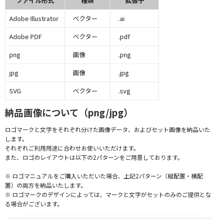
ファイル形式
種類
拡張子
Adobe Illustrator
ベクター
.ai
Adobe PDF
ベクター
.pdf
png
画像
.png
jpg
画像
.jpg
SVG
ベクター
.svg
納品画像について（png/jpg）
ロゴマークと文字をそれぞれ分けた画像データ、およびセット画像を納品いた
します。
それぞれご利用用途に合わせお使いいただけます。
また、ロゴのレイアウトは以下の2パターンをご用意しております。
※ ロゴマニュアルをご購入いただいた場合、上記2パターン（縦配置・横配
置）の両方を納品いたします。
※ ロゴマークのデザインによっては、マークと文字がセットのみのご提供とな
る場合がございます。