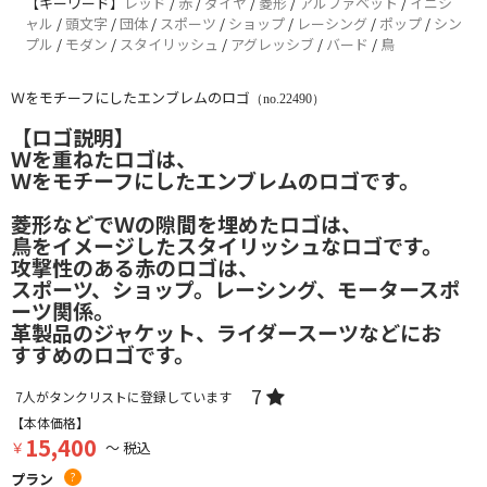
【キーワード】
レッド
/
赤
/
ダイヤ
/
菱形
/
アルファベット
/
イニシ
ャル
/
頭文字
/
団体
/
スポーツ
/
ショップ
/
レーシング
/
ポップ
/
シン
プル
/
モダン
/
スタイリッシュ
/
アグレッシブ
/
バード
/
鳥
Ｗをモチーフにしたエンブレムのロゴ
（no.22490）
【ロゴ説明】
Ｗを重ねたロゴは、
Ｗをモチーフにしたエンブレムのロゴです。
菱形などでＷの隙間を埋めたロゴは、
鳥をイメージしたスタイリッシュなロゴです。
攻撃性のある赤のロゴは、
スポーツ、ショップ。レーシング、モータースポ
ーツ関係。
革製品のジャケット、ライダースーツなどにお
すすめのロゴです。
7
7
人がタンクリストに登録しています
【本体価格】
15,400
￥
～ 税込
プラン
?