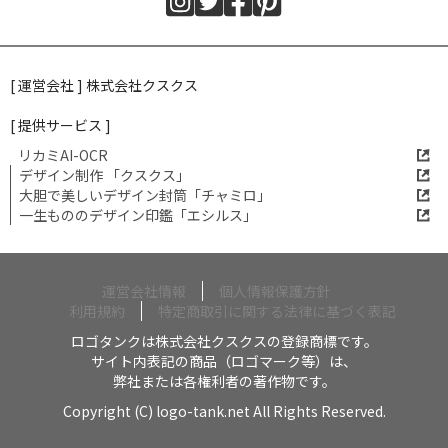
[ 運営会社 ] 株式会社クスクス
[ 提供サービス ]
リカミAI-OCR
デザイン制作 「クスクス」
大胆で美しいデザイン封筒「チャミロ」
一生もののデザイン印鑑「エシルス」
運営会社情報
個人情報保護方針
利用規約
特定商取引に関する法律に基づく表記
ロゴタンクは株式会社クスクスの登録商標です。
サイト内表記の商品（ロゴマーク等）は、
弊社または各権利者の著作物です。
Copyright (C) logo-tank.net All Rights Reserved.