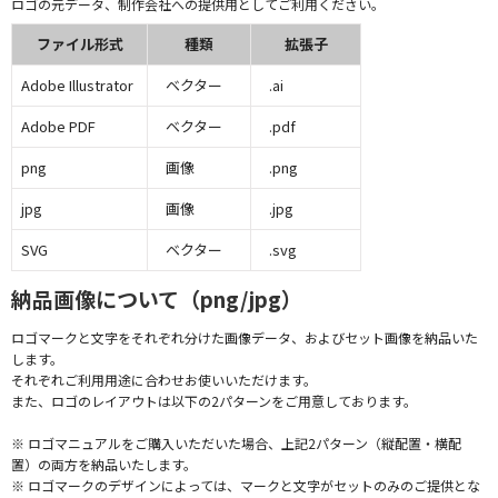
ロゴの元データ、制作会社への提供用としてご利用ください。
ファイル形式
種類
拡張子
Adobe Illustrator
ベクター
.ai
Adobe PDF
ベクター
.pdf
png
画像
.png
jpg
画像
.jpg
SVG
ベクター
.svg
納品画像について（png/jpg）
ロゴマークと文字をそれぞれ分けた画像データ、およびセット画像を納品いた
します。
それぞれご利用用途に合わせお使いいただけます。
また、ロゴのレイアウトは以下の2パターンをご用意しております。
※ ロゴマニュアルをご購入いただいた場合、上記2パターン（縦配置・横配
置）の両方を納品いたします。
※ ロゴマークのデザインによっては、マークと文字がセットのみのご提供とな