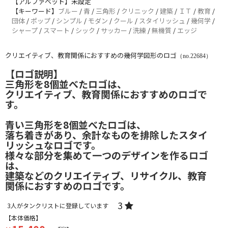
【アルファベット】未設定
【キーワード】
ブルー
/
青
/
三角形
/
クリニック
/
建築
/
ＩＴ
/
教育
/
団体
/
ポップ
/
シンプル
/
モダン
/
クール
/
スタイリッシュ
/
幾何学
/
シャープ
/
スマート
/
シック
/
サッカー
/
洗練
/
無機質
/
エッジ
クリエイティブ、教育関係におすすめの幾何学図形のロゴ
（no.22684）
【ロゴ説明】
三角形を8個並べたロゴは、
クリエイティブ、教育関係におすすめのロゴで
す。
青い三角形を8個並べたロゴは、
落ち着きがあり、余計なものを排除したスタイ
リッシュなロゴです。
様々な部分を集めて一つのデザインを作るロゴ
は、
建築などのクリエイティブ、リサイクル、教育
関係におすすめのロゴです。
3
3
人がタンクリストに登録しています
【本体価格】