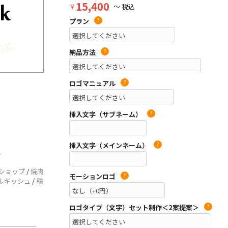
15,400
￥
～ 税込
プラン
?
納品方法
?
ロゴマニュアル
?
挿入文字（サブネーム）
?
挿入文字（メインネーム）
?
他
ショップ
/
焼肉
モーションロゴ
?
ルギッシュ
/
積
ロゴタイプ（文字）セット制作＜2案提案＞
?