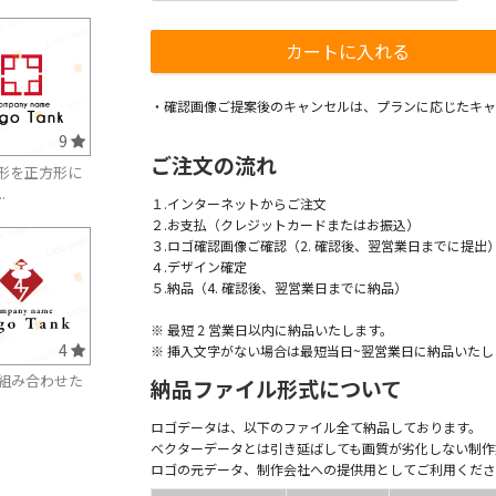
・確認画像ご提案後のキャンセルは、プランに応じたキャ
9
ご注文の流れ
形を正方形に
.
１.インターネットからご注文
２.お支払（クレジットカードまたはお振込）
３.ロゴ確認画像ご確認（2. 確認後、翌営業日までに提出
４.デザイン確定
５.納品（4. 確認後、翌営業日までに納品）
※ 最短 2 営業日以内に納品いたします。
4
※ 挿入文字がない場合は最短当日~翌営業日に納品いたし
を組み合わせた
納品ファイル形式について
ロゴデータは、以下のファイル全て納品しております。
ベクターデータとは引き延ばしても画質が劣化しない制作
ロゴの元データ、制作会社への提供用としてご利用くださ