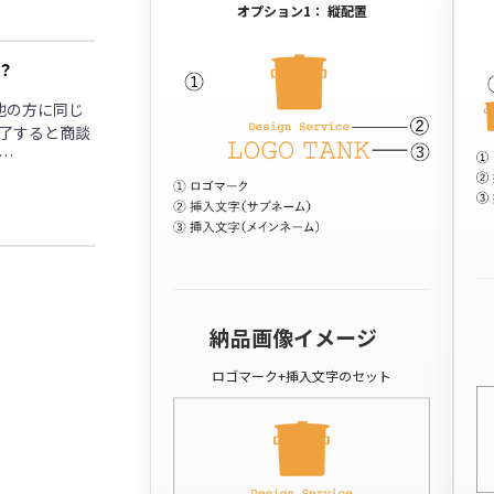
オプション1： 縦配置
？
他の方に同じ
了すると商談
…
納品画像イメージ
ロゴマーク+挿入文字のセット