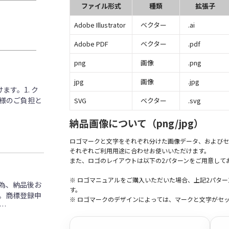
ファイル形式
種類
拡張子
Adobe Illustrator
ベクター
.ai
Adobe PDF
ベクター
.pdf
png
画像
.png
jpg
画像
.jpg
す。1. ク
客様のご負担と
SVG
ベクター
.svg
納品画像について（png/jpg）
ロゴマークと文字をそれぞれ分けた画像データ、およびセ
それぞれご利用用途に合わせお使いいただけます。
また、ロゴのレイアウトは以下の2パターンをご用意して
※ ロゴマニュアルをご購入いただいた場合、上記2パタ
為、納品後お
す。
。商標登録申
※ ロゴマークのデザインによっては、マークと文字がセ
…