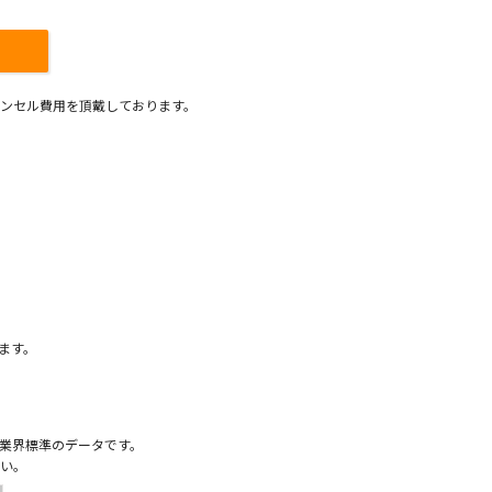
ンセル費用を頂戴しております。
）
ます。
業界標準のデータです。
い。