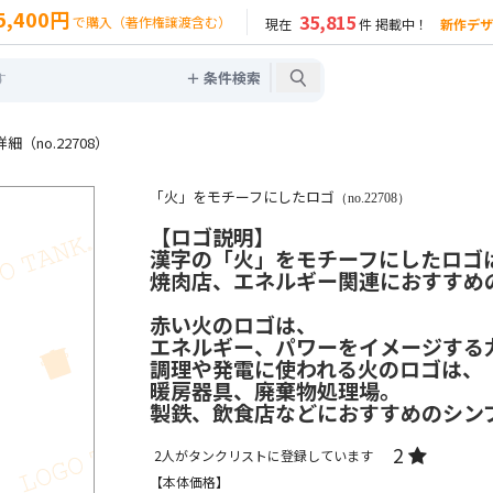
5,400円
35,815
で購入（著作権譲渡含む）
現在
件 掲載中！
新作デザ
＋ 条件検索
（no.22708）
「火」をモチーフにしたロゴ
（no.22708）
【ロゴ説明】
漢字の「火」をモチーフにしたロゴ
焼肉店、エネルギー関連におすすめ
赤い火のロゴは、
エネルギー、パワーをイメージする
調理や発電に使われる火のロゴは、
暖房器具、廃棄物処理場。
製鉄、飲食店などにおすすめのシン
2
2
人がタンクリストに登録しています
【本体価格】