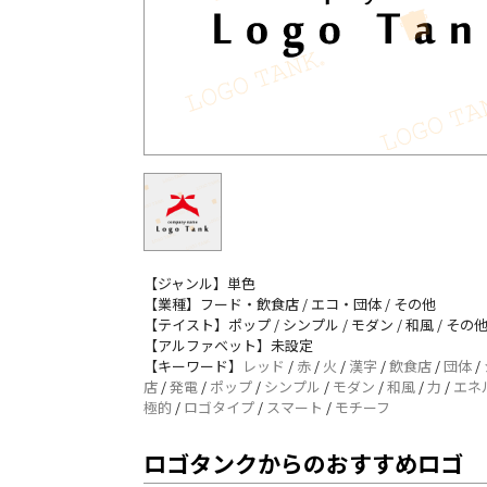
【ジャンル】単色
【業種】フード・飲食店 / エコ・団体 / その他
【テイスト】ポップ / シンプル / モダン / 和風 / その
【アルファベット】未設定
【キーワード】
レッド
/
赤
/
火
/
漢字
/
飲食店
/
団体
/
店
/
発電
/
ポップ
/
シンプル
/
モダン
/
和風
/
力
/
エネ
極的
/
ロゴタイプ
/
スマート
/
モチーフ
ロゴタンクからのおすすめロゴ