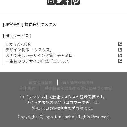
[ 運営会社 ] 株式会社クスクス
[ 提供サービス ]
リカミAI-OCR
デザイン制作 「クスクス」
大胆で美しいデザイン封筒「チャミロ」
一生もののデザイン印鑑「エシルス」
運営会社情報
個人情報保護方針
利用規約
特定商取引に関する法律に基づく表記
ロゴタンクは株式会社クスクスの登録商標です。
サイト内表記の商品（ロゴマーク等）は、
弊社または各権利者の著作物です。
Copyright (C) logo-tank.net All Rights Reserved.