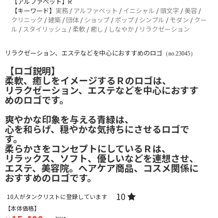
【アルファベット】R
【キーワード】
実務
/
アルファベット
/
イニシャル
/
頭文字
/
美容
/
クリニック
/
建築
/
団体
/
ショップ
/
ポップ
/
シンプル
/
モダン
/
クー
ル
/
スタイリッシュ
/
柔軟
/
癒し
/
しなやか
/
リラクゼーション
リラクゼーション、エステなどを中心におすすめのロゴ
（no.23045）
【ロゴ説明】
柔軟、癒しをイメージするＲのロゴは、
リラクゼーション、エステなどを中心におすす
めのロゴです。
爽やかな印象を与える青緑は、
心を和らげ、穏やかな気持ちにさせるロゴで
す。
柔らかさをコンセプトにしているＲは、
リラックス、ソフト、優しいなどを連想させ、
エステ、美容院。ヘアケア商品、コスメ関係に
おすすめのロゴです。
10
10
人がタンクリストに登録しています
【本体価格】