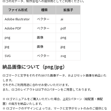
ロゴの元データ、制作会社への提供用としてご利用ください。
ファイル形式
種類
拡張子
Adobe Illustrator
ベクター
.ai
Adobe PDF
ベクター
.pdf
png
画像
.png
jpg
画像
.jpg
SVG
ベクター
.svg
納品画像について（png/jpg）
ロゴマークと文字をそれぞれ分けた画像データ、およびセット画像を納品いた
します。
それぞれご利用用途に合わせお使いいただけます。
また、ロゴのレイアウトは以下の2パターンをご用意しております。
※ ロゴマニュアルをご購入いただいた場合、上記2パターン（縦配置・横配
置）の両方を納品いたします。
※ ロゴマークのデザインによっては、マークと文字がセットのみのご提供とな