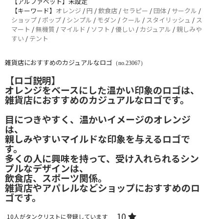
【アルファベット】未設定
【キーワード】
オレンジ
/
円
/
飲食店
/
セラピー
/
団体
/
サークル
/
ショップ
/
ポップ
/
シンプル
/
モダン
/
クール
/
スタイリッシュ
/
ス
マート
/
無機質
/
マイルド
/
ソフト
/
優しい
/
カジュアル
/
親しみや
すい
/
テント
雑貨店におすすめのカジュアルなロゴ
（no.23067）
【ロゴ説明】
オレンジをベースにした温かい印象のロゴは、
雑貨店におすすめのカジュアルなロゴです。
目につきやすく、温かいイメージのオレンジ
は、
親しみやすいマイルドな印象を与えるロゴで
す。
多くの人に興味を持って、受け入れられるシン
プルなデザインは、
飲食店、スポーツ関係。
雑貨店やアパレルなどショップにおすすめのロ
ゴです。
10
10
人がタンクリストに登録しています