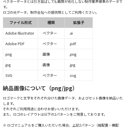
ベクターデータとは引き延ばしても画質が劣化しない制作業界標準のデータで
す。
ロゴの元データ、制作会社への提供用としてご利用ください。
ファイル形式
種類
拡張子
Adobe Illustrator
ベクター
.ai
Adobe PDF
ベクター
.pdf
png
画像
.png
jpg
画像
.jpg
SVG
ベクター
.svg
納品画像について（png/jpg）
ロゴマークと文字をそれぞれ分けた画像データ、およびセット画像を納品いた
します。
それぞれご利用用途に合わせお使いいただけます。
また、ロゴのレイアウトは以下の2パターンをご用意しております。
※ ロゴマニュアルをご購入いただいた場合、上記2パターン（縦配置・横配