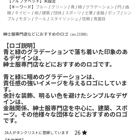
【アルファベット】未設定
【キーワード】
ブルー
/
グリーン
/
青
/
緑
/
グラデーション
/
円
/
曲
線
/
ネイビー
/
紺
/
建築
/
団体
/
スポーツ
/
士業
/
金融
/
ポップ
/
シン
プル
/
モダン
/
クール
/
スタイリッシュ
/
信頼
/
真面目
紳士服専門店などにおすすめのロゴ
（no.23388）
【ロゴ説明】
青と緑のグラデーションで落ち着いた印象のあ
るデザインは、
紳士服専門店などにおすすめのロゴです。
青と緑に暗めのグラデーションは、
責任感の強いイメージを与えるロゴにしていま
す。
余計な装飾、明るい色を避けたシンプルなデザ
インは、
金融関係、紳士服専門店を中心に、建築、スポ
ーツ。その他様々な団体などにおすすめのロゴ
です。
26
26
人がタンクリストに登録しています
【本体価格】