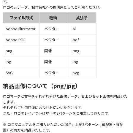
す。
ロゴの元データ、制作会社への提供用としてご利用ください。
ファイル形式
種類
拡張子
Adobe Illustrator
ベクター
.ai
Adobe PDF
ベクター
.pdf
png
画像
.png
jpg
画像
.jpg
SVG
ベクター
.svg
納品画像について（png/jpg）
ロゴマークと文字をそれぞれ分けた画像データ、およびセット画像を納品いた
します。
それぞれご利用用途に合わせお使いいただけます。
また、ロゴのレイアウトは以下の2パターンをご用意しております。
※ ロゴマニュアルをご購入いただいた場合、上記2パターン（縦配置・横配
置）の両方を納品いたします。